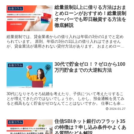
総量規制以上に借りる方法はおま
お金コラム
とめローンがおすすめ！総量規制
オーバーでも即日融資する方法を
徹底解説
総量規制では、貸金業者からの借り入れは年収の3分の1までと定め
られています。 原則、年収の3分の1以上の借り入れはできません
が、貸金業法が適用されない貸付方法があります。 おまとめローン
は例外貸付に該当するため、総量規制の法律に関係なく、借...
30代で貯金ゼロ！？ゼロから100
お金コラム
万円貯金までの大逆転方法
30代になりそろそろ結婚を考えたり、子供について考えたりするこ
とが増えてきたのではないでしょうか。 しかし、預金通帳を見てみ
ると残高もなく貯金がゼロなんてことはないですか。 仕事にも余裕
ができ、後輩もできると奢ってしまったり、趣味に使ったり...
2024.01.27
住信SBIネット銀行のフラット35
お金コラム
の特徴は？申し込み条件やよくあ
る質問なども解説