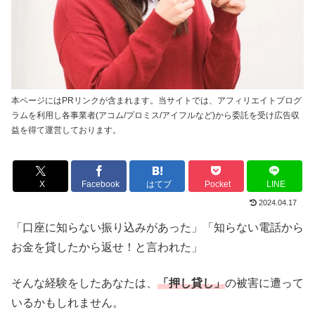
本ページにはPRリンクが含まれます。当サイトでは、アフィリエイトプログ
ラムを利用し各事業者(アコム/プロミス/アイフルなど)から委託を受け広告収
益を得て運営しております。
X
Facebook
はてブ
Pocket
LINE
2024.04.17
「口座に知らない振り込みがあった」「知らない電話から
お金を貸したから返せ！と言われた」
そんな経験をしたあなたは、
「押し貸し」
の被害に遭って
いるかもしれません。