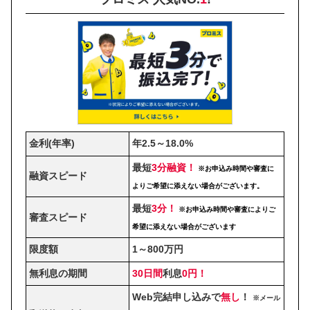
金利(年率)
年2.5～18.0%
最短
3分融資！
※お申込み時間や審査に
融資スピード
よりご希望に添えない場合がございます。
最短
3分！
※お申込み時間や審査によりご
審査スピード
希望に添えない場合がございます
限度額
1～800万円
無利息の期間
30日間
利息
0円！
Web完結申し込みで
無し
！
※メール