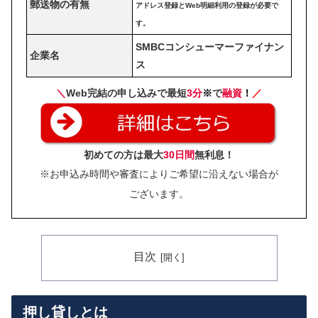
郵送物の有無
アドレス登録とWeb明細利用の登録が必要で
す。
SMBCコンシューマーファイナン
企業名
ス
＼
Web完結の申し込みで最短
3分
※
で
融資
！
／
初めての方は最大
30日間
無利息！
※お申込み時間や審査によりご希望に沿えない場合が
ございます。
目次
押し貸しとは