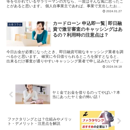
等を引かれているサラリーマンの方なら、一度はそんな風に思ったこ
とがあると思います。 個人自事業主であれば、事業で支出したお金
を『経費』で落として節税できますが、サラリーマンには経...
2024.01.27
カードローン 申込即一覧│即日融
お金コラム
資で激甘審査のキャッシングはあ
るの？利用時の注意点は？
今日お金が必要になったとき、即日融資可能なキャッシング業者を調
べるかと思います。 確実に今日借りられるところを探すとなると、
出来るだけ審査が通りやすいキャッシング業者で申し込みたいですよ
ね。 そこでGoogleで即日融資と調べてみると、予測...
2024.04.18
ヤミ金でお金を借りるのってやばい？本
当にあったヤミ金の怖い話！
ファクタリングとは？仕組みやメリッ
ト・デメリット・注意点を解説