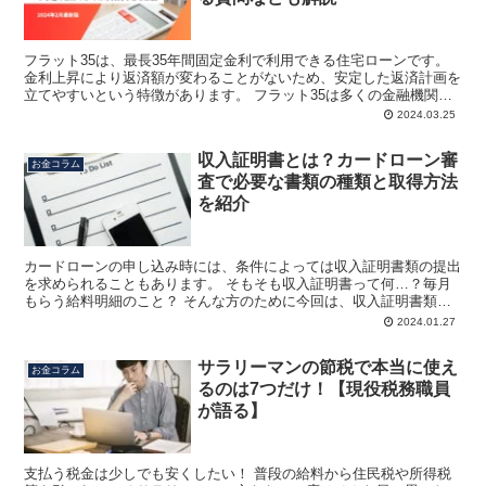
フラット35は、最長35年間固定金利で利用できる住宅ローンです。
金利上昇により返済額が変わることがないため、安定した返済計画を
立てやすいという特徴があります。 フラット35は多くの金融機関で
取り扱われています。 【フラット３５】は、民間金...
2024.03.25
収入証明書とは？カードローン審
お金コラム
査で必要な書類の種類と取得方法
を紹介
カードローンの申し込み時には、条件によっては収入証明書類の提出
を求められることもあります。 そもそも収入証明書って何…？毎月
もらう給料明細のこと？ そんな方のために今回は、収入証明書類と
はどの書類を指すもので、どこでもらうことができるのかな...
2024.01.27
サラリーマンの節税で本当に使え
お金コラム
るのは7つだけ！【現役税務職員
が語る】
支払う税金は少しでも安くしたい！ 普段の給料から住民税や所得税