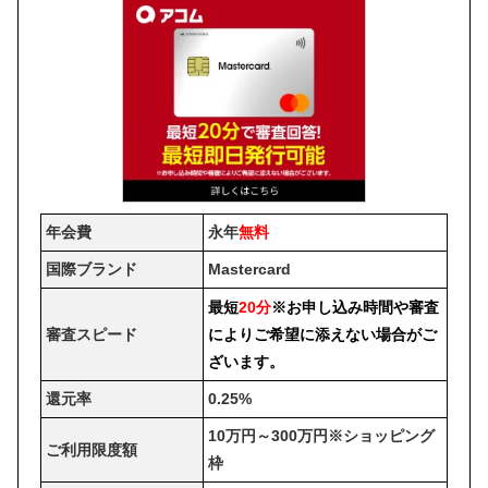
年会費
永年
無料
国際ブランド
Mastercard
最短
20分
※お申し込み時間や審査
審査スピード
によりご希望に添えない場合がご
ざいます。
還元率
0.25%
10万円～300万円※ショッピング
ご利用限度額
枠