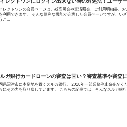
ダイレクトワンにログイン出来ない時の対処法！ユーザ
イレクトワンの会員ページは、残高照会や完済照会、ご利用明細書、お
を利用できます。 そんな便利な機能が充実した会員ページですが、い
うこ...
スルガ銀行カードローンの審査は甘い？審査基準や審査
岡県沼津市に本拠地を置くスルガ銀行。 2018年一部業務停止命令が
々にその力を取り戻しています。 こちらの記事では、そんなスルガ銀行の