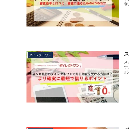
審.
ダイレクトワン
ス
す
ポイ