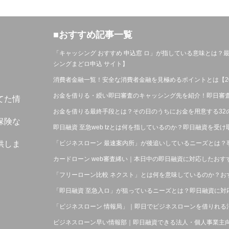
■おすすめ記事一覧
「キャッシング おすすめ 申込窓 ロ」が指している意味とは
シングまどロ申込 サイト】
消費者金融一覧！安全な消費者金融を見極めるポイントとは【20
お金を借りる・綬い即曰審査のキャッシング先を紹介！即日審
てた情
お金を借りる最終手段とは？その日のうちにお金を用意する32
保険な
即日融資 至急web tzとは何を指しているのか？即日融資を受
「ビジネスローン 最速案内所」が後追いしているニーズとは？
供しま
カードローン web審査絺い｜本日中の即日融資に対応したお
「フリーローン比較 ネクスト」とは何を意味しているのか？お
「即日融資 至急入ロ」が狙っているニーズとは？即日融資に対
「ビジネスローン 情報局」｜即日でビジネスローンを借りれる
ビジネスローン早い情報部｜即日融資できる法人・個人事業主