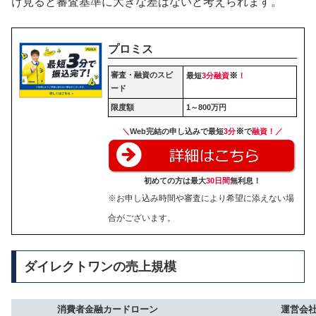
け見ると審査基準に大きな差はないと考えられます。
プロミス
審査・融資のスピ
※
最短
3分融資
！
ード
限度額
1～800万円
※
＼
Web完結の申し込みで最短
3分
で
融資！／
初めての方は最大
30日間
無利息！
※お申し込み時間や審査により希望に添えない場
合がございます。
ダイレクトワンの売上規模
消費者金融カードローン
運営会