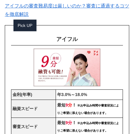
アイフルの審査難易度は厳しいのか？審査に通過するコツ
を徹底解説
Pick UP
アイフル
金利(年率)
年3.0%～18.0%
最短
9
分
！
※お申込み時間や審査状況によ
融資スピード
りご希望に添えない場合があります。
最短
9分
！
※お申込み時間や審査状況によ
審査スピード
りご希望に添えない場合があります。