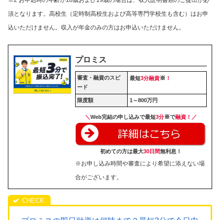
須となります。高校生（定時制高校生および高等専門学校生も含む）はお申
込いただけません。収入が年金のみの方はお申込いただけません。
プロミス
審査・融資のスピ
※
最短
3分融資
！
ード
限度額
1～800万円
※
＼
Web完結の申し込みで最短
3分
で
融資！／
初めての方は最大
30日間
無利息！
※お申し込み時間や審査により希望に添えない場
合がございます。