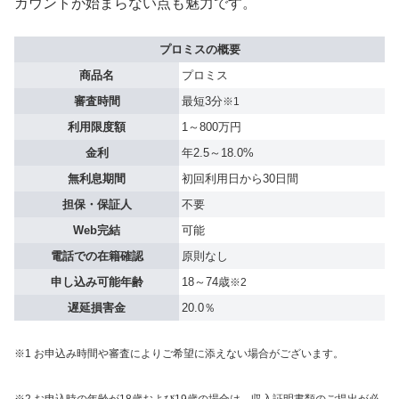
カウントが始まらない点も魅力です。
プロミスの概要
商品名
プロミス
審査時間
最短3分
※1
利用限度額
1～800万円
金利
年2.5～18.0%
無利息期間
初回利用日から30日間
担保・保証人
不要
Web完結
可能
電話での在籍確認
原則なし
申し込み可能年齢
18～74歳
※2
遅延損害金
20.0％
※1 お申込み時間や審査によりご希望に添えない場合がございます。
※2 お申込時の年齢が18歳および19歳の場合は、収入証明書類のご提出が必