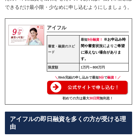
できるだけ最小限・少なめに申し込むようにしましょう。
アイフル
※お申込み時
最短
9分融資！
間や審査状況によりご希望
審査・融資のスピ
ード
に添えない場合がありま
す。
限度額
1万円～800万円
＼
Web完結の申し込みで最短
9分
で
融資！／
初めての方は最大
30日間
無利息！
アイフルの即日融資を多くの方が受ける理
由