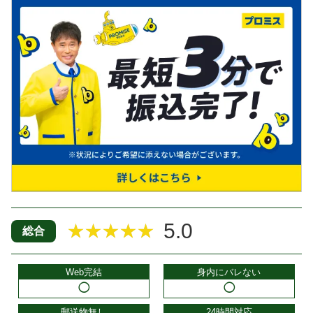
5.0
★★★★★
総合
Web完結
身内にバレない
◯
◯
郵送物無し
24時間対応