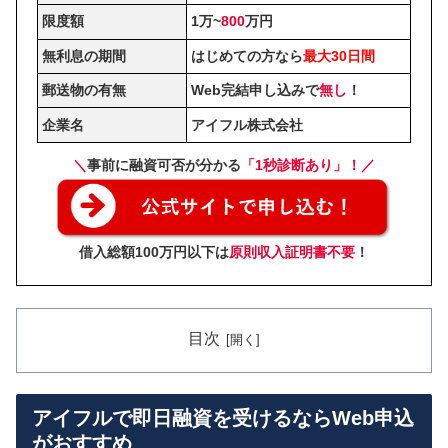
限度額
1万~
800
万円
無利息の期間
はじめての方なら
最大30日間
郵送物の有無
Web完結申し込みで
無し
！
企業名
アイフル株式会社
＼
事前に融資可否が分かる
「1秒診断あり」
！／
借入総額100万円以下は
原則収入証明書不要
！
目次
アイフルで即日融資を受けるならWeb申込
がおすすめ