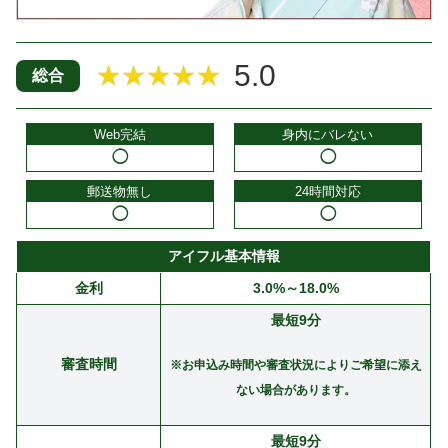
5.0
★★★★★
総合
Web完結
身内にバレない
◯
◯
郵送物無し
24時間対応
◯
◯
アイフル基本情報
金利
3.0%～18.0%
最短9分
審査時間
※お申込み時間や審査状況によりご希望に添え
ない場合があります。
最短9分