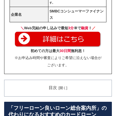
す。
SMBCコンシューマーファイナン
企業名
ス
＼
Web完結の申し込みで最短
3分
※
で
融資
！
／
初めての方は最大
30日間
無利息！
※お申込み時間や審査によりご希望に沿えない場合が
ございます。
目次
「フリーローン良いローン総合案内所」の
代わりになるおすすめのカードローン