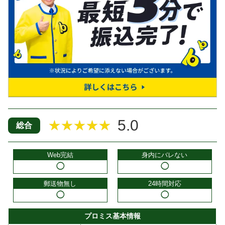
5.0
★★★★★
総合
Web完結
身内にバレない
◯
◯
郵送物無し
24時間対応
◯
◯
プロミス基本情報