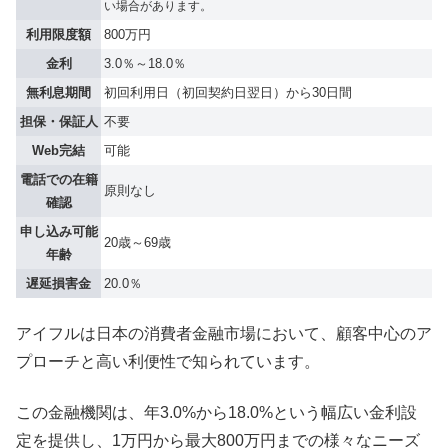
い場合があります。
利用限度額
800万円
金利
3.0％～18.0％
無利息期間
初回利用日（初回契約日翌日）から30日間
担保・保証人
不要
Web完結
可能
電話での在籍
原則なし
確認
申し込み可能
20歳～69歳
年齢
遅延損害金
20.0％
アイフルは日本の消費者金融市場において、顧客中心のア
プローチと高い利便性で知られています。
この金融機関は、年3.0%から18.0%という幅広い金利設
定を提供し、1万円から最大800万円までの様々なニーズ