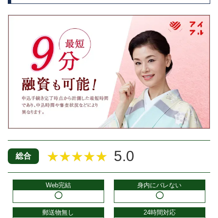
5.0
★★★★★
総合
Web完結
身内にバレない
◯
◯
郵送物無し
24時間対応