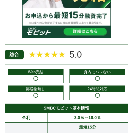
5.0
★★★★★
総合
Web完結
身内にバレない
◯
◯
郵送物無し
24時間対応
◯
◯
SMBCモビット基本情報
金利
3.0％～18.0％
最短15分