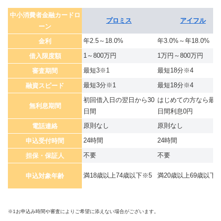
中小消費者金融カードロ
プロミス
アイフル
ーン
年2.5～18.0%
年3.0%～年18.0%
金利
1～800万円
1万円～800万円
借入限度額
最短3※1
最短18分※4
審査期間
最短3分※1
最短18分※4
融資スピード
初回借入日の翌日から30
はじめての方なら最大
無利息期間
日間
日間利息0円
原則なし
原則なし
電話連絡
24時間
24時間
申込受付時間
不要
不要
担保・保証人
満18歳以上74歳以下※5
満20歳以上69歳以下
申込対象年齢
※1お申込み時間や審査によりご希望に添えない場合がございます。