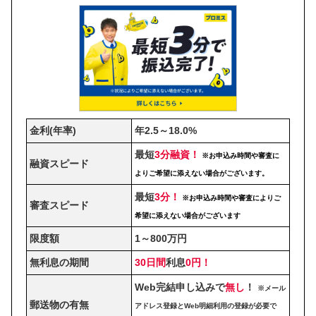
金利(年率)
年2.5～18.0%
最短
3分融資！
※お申込み時間や審査に
融資スピード
よりご希望に添えない場合がございます。
最短
3分！
※お申込み時間や審査によりご
審査スピード
希望に添えない場合がございます
限度額
1～800万円
無利息の期間
30日間
利息
0円！
Web完結申し込みで
無し
！
※メール
郵送物の有無
アドレス登録とWeb明細利用の登録が必要で