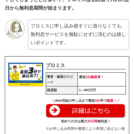
日から無利息期間が始まります。
プロミスに申し込み後すぐに借りなくても、
無利息サービスを無駄にせずに済むのは嬉し
いポイントです。
プロミス
審査・融資のスピ
※
最短
3分融資
！
ード
限度額
1～800万円
※
＼
Web完結の申し込みで最短
3分
で
融資！／
初めての方は最大
30日間
無利息！
※お申し込み時間や審査により希望に添えない場