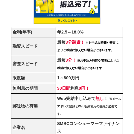
金利(年率)
年2.5～18.0%
最短
3分融資！
※お申込み時間や審査に
融資スピード
よりご希望に添えない場合がございます。
最短
3分！
※お申込み時間や審査によりご
審査スピード
希望に添えない場合がございます
限度額
1～800万円
無利息の期間
30日間
利息
0円！
Web完結申し込みで
無し
！
※メール
郵送物の有無
アドレス登録とWeb明細利用の登録が必要で
す。
SMBCコンシューマーファイナン
企業名
ス