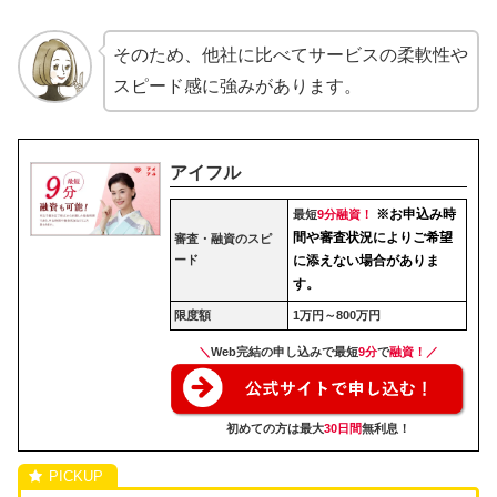
そのため、他社に比べてサービスの柔軟性や
スピード感に強みがあります。
アイフル
※お申込み時
最短
9分融資！
間や審査状況によりご希望
審査・融資のスピ
ード
に添えない場合がありま
す。
限度額
1万円～800万円
＼
Web完結の申し込みで最短
9分
で
融資！／
初めての方は最大
30日間
無利息！