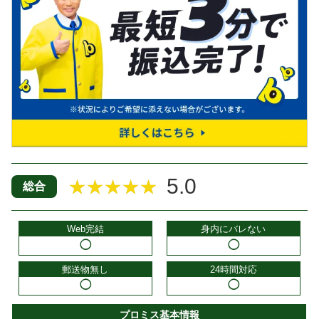
5.0
★★★★★
総合
Web完結
身内にバレない
◯
◯
郵送物無し
24時間対応
◯
◯
プロミス基本情報