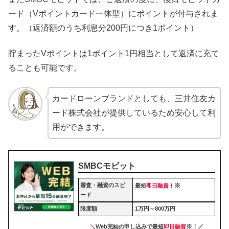
ード（Vポイントカード一体型）にポイントが付与されま
す。（返済額のうち利息分200円につき1ポイント）
貯まったVポイントは1ポイント1円相当として返済に充て
ることも可能です。
カードローンブランドとしても、三井住友カ
ード株式会社が提供しているため安心して利
用ができます。
SMBCモビット
審査・融資のスピ
※
最短
即日融資！
ード
限度額
1万円～800万円
※
＼
Web完結の申し込みで最短
即日
融資
！／