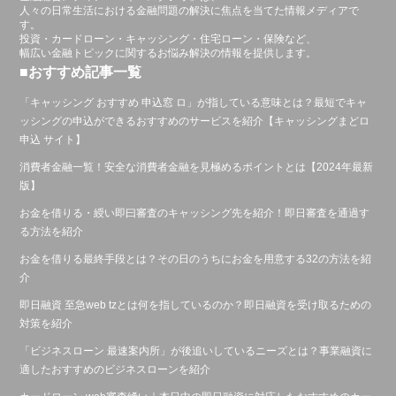
人々の日常生活における金融問題の解決に焦点を当てた情報メディアで
す。
投資・カードローン・キャッシング・住宅ローン・保険など、
幅広い金融トピックに関するお悩み解決の情報を提供します。
■おすすめ記事一覧
「キャッシング おすすめ 申込窓 ロ」が指している意味とは？最短でキャ
ッシングの申込ができるおすすめのサービスを紹介【キャッシングまどロ
申込 サイト】
消費者金融一覧！安全な消費者金融を見極めるポイントとは【2024年最新
版】
お金を借りる・綬い即曰審査のキャッシング先を紹介！即日審査を通過す
る方法を紹介
お金を借りる最終手段とは？その日のうちにお金を用意する32の方法を紹
介
即日融資 至急web tzとは何を指しているのか？即日融資を受け取るための
対策を紹介
「ビジネスローン 最速案内所」が後追いしているニーズとは？事業融資に
適したおすすめのビジネスローンを紹介