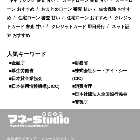
/
/
キャッシング 審査 甘い
カードローン 審査 甘い
カードロ
/
/
ーン おすすめ
おまとめローン 審査 甘い
生命保険 おすす
/
/
/
め
住宅ローン 審査 甘い
住宅ローン おすすめ
クレジッ
/
/
トカード 審査 甘い
クレジットカード 即日発行
ネット証
券 おすすめ
人気キーワード
■金融庁
■財務省
■厚生労働省
■株式会社シー・アイ・シー
■日本貸金業協会
(CIC)
■日本信用情報機構(JICC)
■消費者庁
■日本社団法人全国銀行協会
■警視庁
金融総合メディア「マネースタジオ」は、