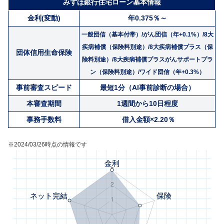
みずほ銀行住宅ローン基本情報
金利(変動)
年0.375％～
一般団信（基本付帯）/
がん団信（年+0.1%）/
8大
疾病補償（保険料別途）/
8大疾病補償プラス（保
団体信用生命保険
険料別途）/
8大疾病補償プラスがんサポートプラ
ン（保険料別途）/
ワイド団信（年+0.3%）
事前審査スピード
最短1分（AI事前診断の場合）
本審査期間
1週間から10日程度
事務手数料
借入金額×2.20％
※2024/03/26時点の情報です