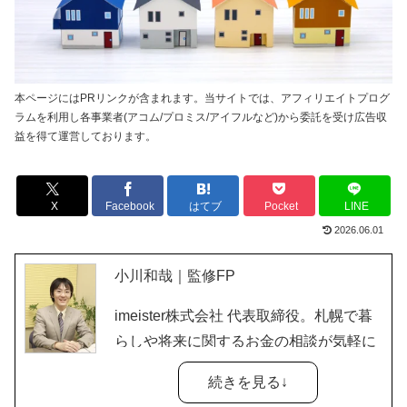
本ページにはPRリンクが含まれます。当サイトでは、アフィリエイトプログ
ラムを利用し各事業者(アコム/プロミス/アイフルなど)から委託を受け広告収
益を得て運営しております。
X
Facebook
はてブ
Pocket
LINE
2026.06.01
小川和哉｜監修FP
imeister株式会社 代表取締役。札幌で暮
らしや将来に関するお金の相談が気軽に
できる。ライフプラン、資産運用、保
続きを見る↓
険、住宅ローンなどの相談可能。他にも