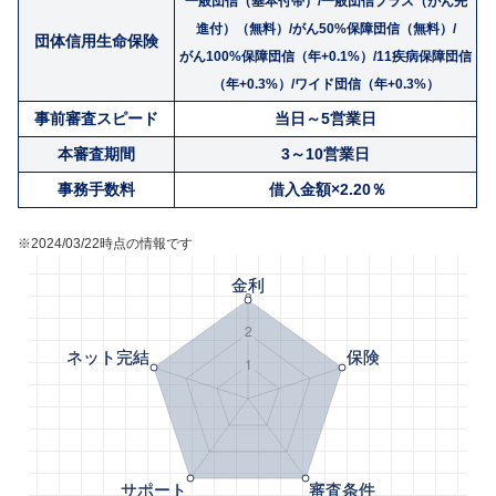
一般団信（基本付帯）/一般団信プラス（がん先
進付）（無料）/がん50%保障団信（無料）/
団体信用生命保険
がん100%保障団信（年+0.1%）/11疾病保障団信
（年+0.3%）/ワイド団信（年+0.3%）
事前審査スピード
当日～5営業日
本審査期間
3～10営業日
事務手数料
借入金額×2.20％
※2024/03/22時点の情報です