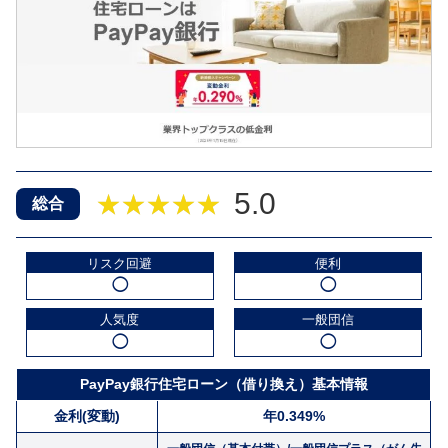
5.0
★★★★★
総合
リスク回避
便利
◯
◯
人気度
一般団信
◯
◯
PayPay銀行住宅ローン（借り換え）基本情報
金利(変動)
年0.349%