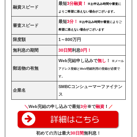
最短
3分融資！
※お申込み時間や審査に
融資スピード
よりご希望に添えない場合がございます。
最短
3分！
※お申込み時間や審査によりご
審査スピード
希望に添えない場合がございます
限度額
1～800万円
無利息の期間
30日間
利息
0円！
Web完結申し込みで
無し
！
※メール
郵送物の有無
アドレス登録とWeb明細利用の登録が必要で
す。
SMBCコンシューマーファイナン
企業名
ス
＼
Web完結の申し込みで最短
3分
※
で
融資
！
／
初めての方は最大
30日間
無利息！