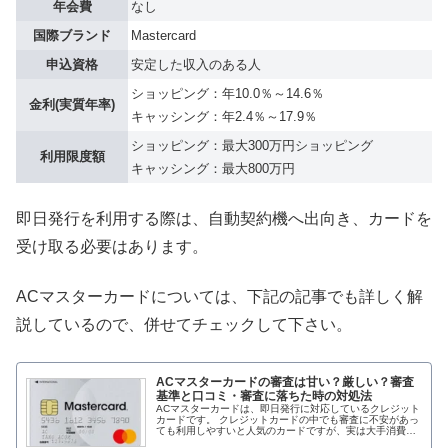
年会費
なし
国際ブランド
Mastercard
申込資格
安定した収入のある人
ショッピング：年10.0％～14.6％
金利(実質年率)
キャッシング：年2.4％～17.9％
ショッピング：最大300万円ショッピング
利用限度額
キャッシング：最大800万円
即日発行を利用する際は、自動契約機へ出向き、カードを
受け取る必要はあります。
ACマスターカードについては、下記の記事でも詳しく解
説しているので、併せてチェックして下さい。
ACマスターカードの審査は甘い？厳しい？審査
基準と口コミ・審査に落ちた時の対処法
ACマスターカードは、即日発行に対応しているクレジット
カードです。 クレジットカードの中でも審査に不安があっ
ても利用しやすいと人気のカードですが、実は大手消費者
金融のアコムが提供している商品なのです。 アコムが提供