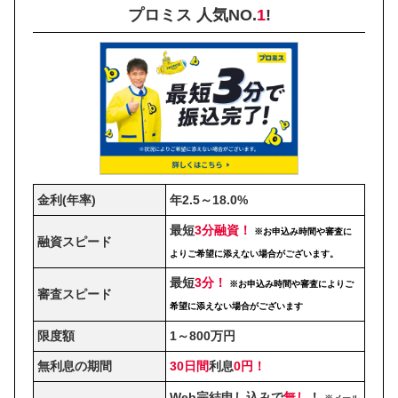
プロミス 人気NO.
1
!
金利(年率)
年2.5～18.0%
最短
3分融資！
※お申込み時間や審査に
融資スピード
よりご希望に添えない場合がございます。
最短
3分！
※お申込み時間や審査によりご
審査スピード
希望に添えない場合がございます
限度額
1～800万円
無利息の期間
30日間
利息
0円！
Web完結申し込みで
無し
！