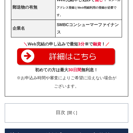
※メール
郵送物の有無
アドレス登録とWeb明細利用の登録が必要で
す。
SMBCコンシューマーファイナン
企業名
ス
＼
Web完結の申し込みで最短
3分
※
で
融資
！
／
初めての方は最大
30日間
無利息！
※お申込み時間や審査によりご希望に沿えない場合が
ございます。
目次