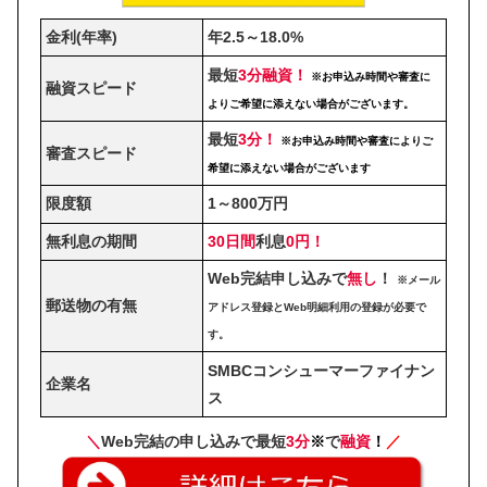
金利(年率)
年2.5～18.0%
最短
3分融資！
※お申込み時間や審査に
融資スピード
よりご希望に添えない場合がございます。
最短
3分！
※お申込み時間や審査によりご
審査スピード
希望に添えない場合がございます
限度額
1～800万円
無利息の期間
30日間
利息
0円！
Web完結申し込みで
無し
！
※メール
郵送物の有無
アドレス登録とWeb明細利用の登録が必要で
す。
SMBCコンシューマーファイナン
企業名
ス
＼
Web完結の申し込みで最短
3分
※
で
融資
！
／