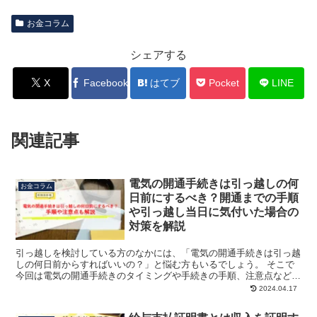
お金コラム
シェアする
X
Facebook
はてブ
Pocket
LINE
関連記事
電気の開通手続きは引っ越しの何
お金コラム
日前にするべき？開通までの手順
や引っ越し当日に気付いた場合の
対策を解説
引っ越しを検討している方のなかには、「電気の開通手続きは引っ越
しの何日前からすればいいの？」と悩む方もいるでしょう。 そこで
今回は電気の開通手続きのタイミングや手続きの手順、注意点などに
ついて解説します。 おすすめの電力会社の電気料金を比較...
2024.04.17