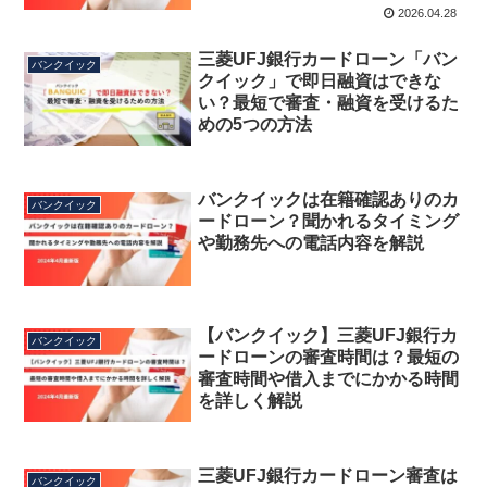
2026.04.28
三菱UFJ銀行カードローン「バン
バンクイック
クイック」で即日融資はできな
い？最短で審査・融資を受けるた
めの5つの方法
バンクイックは在籍確認ありのカ
バンクイック
ードローン？聞かれるタイミング
や勤務先への電話内容を解説
【バンクイック】三菱UFJ銀行カ
バンクイック
ードローンの審査時間は？最短の
審査時間や借入までにかかる時間
を詳しく解説
三菱UFJ銀行カードローン審査は
バンクイック