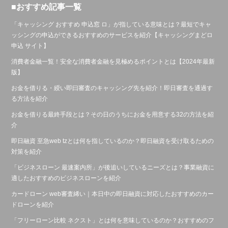
■おすすめ記事一覧
「キャッシング おすすめ 申込窓 ロ」が指している意味とは？最短でキャ
ッシングの申込ができるおすすめのサービスを紹介【キャッシングまどロ
申込 サイト】
消費者金融一覧！安全な消費者金融を見極めるポイントとは【2024年最新
版】
お金を借りる・綬い即曰審査のキャッシング先を紹介！即日審査を通過す
る方法を紹介
お金を借りる最終手段とは？その日のうちにお金を用意する32の方法を紹
介
即日融資 至急web tzとは何を指しているのか？即日融資を受け取るための
対策を紹介
「ビジネスローン 最速案内所」が後追いしているニーズとは？事業融資に
適したおすすめのビジネスローンを紹介
カードローン web審査絺い｜本日中の即日融資に対応したおすすめのカー
ドローンを紹介
「フリーローン比較 ネクスト」とは何を意味しているのか？おすすめのフ