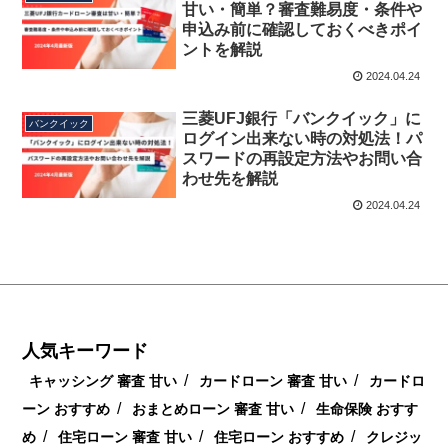
甘い・簡単？審査難易度・条件や
申込み前に確認しておくべきポイ
ントを解説
2024.04.24
三菱UFJ銀行「バンクイック」に
バンクイック
ログイン出来ない時の対処法！パ
スワードの再設定方法やお問い合
わせ先を解説
2024.04.24
人気キーワード
/
/
キャッシング 審査 甘い
カードローン 審査 甘い
カードロ
/
/
ーン おすすめ
おまとめローン 審査 甘い
生命保険 おすす
/
/
/
め
住宅ローン 審査 甘い
住宅ローン おすすめ
クレジッ