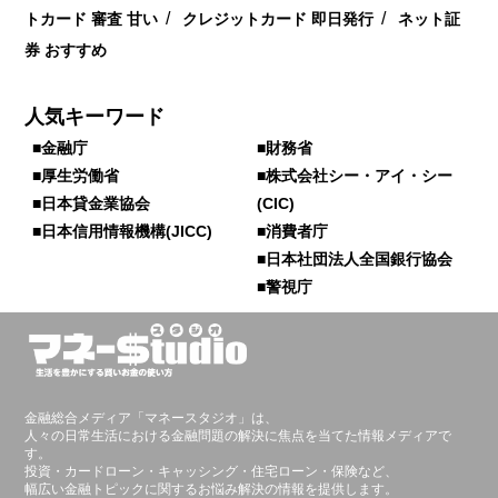
/
/
トカード 審査 甘い
クレジットカード 即日発行
ネット証
券 おすすめ
人気キーワード
■金融庁
■財務省
■厚生労働省
■株式会社シー・アイ・シー
■日本貸金業協会
(CIC)
■日本信用情報機構(JICC)
■消費者庁
■日本社団法人全国銀行協会
■警視庁
金融総合メディア「マネースタジオ」は、
人々の日常生活における金融問題の解決に焦点を当てた情報メディアで
す。
投資・カードローン・キャッシング・住宅ローン・保険など、
幅広い金融トピックに関するお悩み解決の情報を提供します。