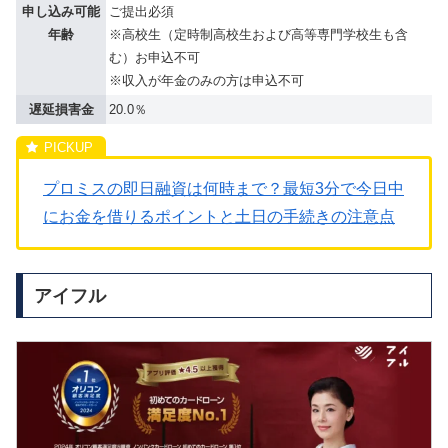
申し込み可能
ご提出必須
年齢
※高校生（定時制高校生および高等専門学校生も含
む）お申込不可
※収入が年金のみの方は申込不可
遅延損害金
20.0％
プロミスの即日融資は何時まで？最短3分で今日中
にお金を借りるポイントと土日の手続きの注意点
アイフル