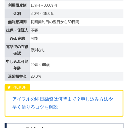
利用限度額
1万円～800万円
金利
3.0％～18.0％
無利息期間
初回契約日の翌日から30日間
担保・保証人
不要
Web完結
可能
電話での在籍
原則なし
確認
申し込み可能
20歳～69歳
年齢
遅延損害金
20.0％
アイフルの即日融資は何時まで？申し込み方法や
早く借りるコツを解説