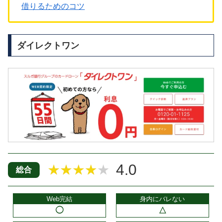
借りるためのコツ
ダイレクトワン
4.0
★★★★★
総合
Web完結
身内にバレない
◯
△