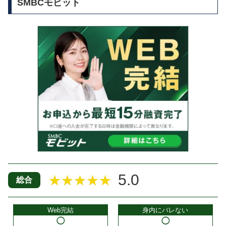
SMBCモビット
5.0
★★★★★
総合
Web完結
身内にバレない
◯
◯