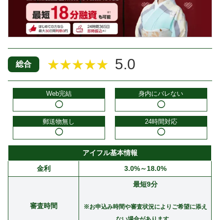
5.0
★★★★★
総合
Web完結
身内にバレない
◯
◯
郵送物無し
24時間対応
◯
◯
アイフル基本情報
金利
3.0%～18.0%
最短9分
審査時間
※お申込み時間や審査状況によりご希望に添え
ない場合があります。