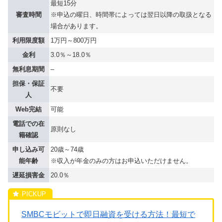
最短15分
審査時間
※申込の曜日、時間帯によっては翌日以降の取扱となる
場合があります。
利用限度額
1万円～800万円
金利
3.0％～18.0％
無利息期間
–
担保・保証
不要
人
Web完結
可能
電話での在
原則なし
籍確認
申し込み可
20歳～74歳
能年齢
※収入が年金のみの方はお申込いただけません。
遅延損害金
20.0％
SMBCモビットで即日融資を受ける方法！最短で