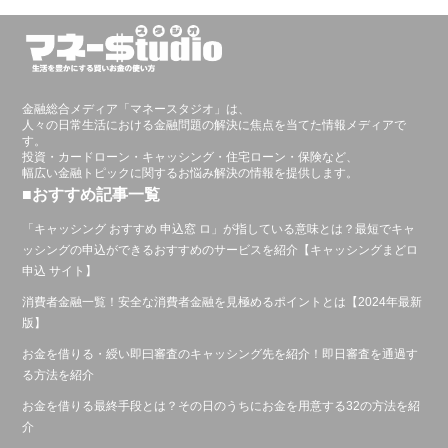
金融総合メディア「マネースタジオ」は、
人々の日常生活における金融問題の解決に焦点を当てた情報メディアで
す。
投資・カードローン・キャッシング・住宅ローン・保険など、
幅広い金融トピックに関するお悩み解決の情報を提供します。
■おすすめ記事一覧
「キャッシング おすすめ 申込窓 ロ」が指している意味とは？最短でキャ
ッシングの申込ができるおすすめのサービスを紹介【キャッシングまどロ
申込 サイト】
消費者金融一覧！安全な消費者金融を見極めるポイントとは【2024年最新
版】
お金を借りる・綬い即曰審査のキャッシング先を紹介！即日審査を通過す
る方法を紹介
お金を借りる最終手段とは？その日のうちにお金を用意する32の方法を紹
介