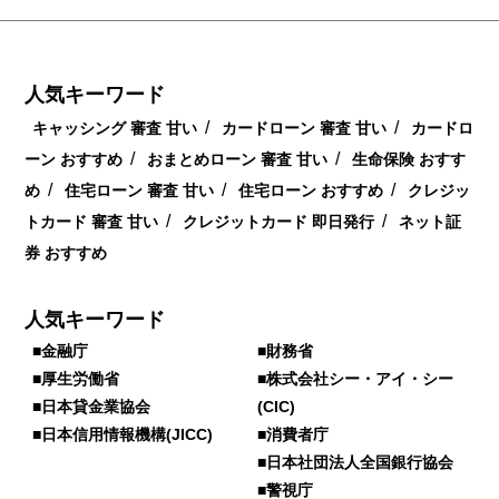
人気キーワード
/
/
キャッシング 審査 甘い
カードローン 審査 甘い
カードロ
/
/
ーン おすすめ
おまとめローン 審査 甘い
生命保険 おすす
/
/
/
め
住宅ローン 審査 甘い
住宅ローン おすすめ
クレジッ
/
/
トカード 審査 甘い
クレジットカード 即日発行
ネット証
券 おすすめ
人気キーワード
■金融庁
■財務省
■厚生労働省
■株式会社シー・アイ・シー
■日本貸金業協会
(CIC)
■日本信用情報機構(JICC)
■消費者庁
■日本社団法人全国銀行協会
■警視庁