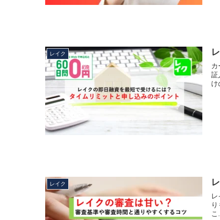
レイク
カ
証
けの
レイク
レ
り
こ.