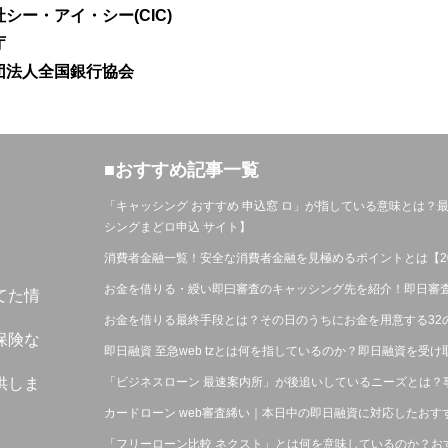
シー・アイ・シー(CIC)
庁
団法人全国銀行協会
■おすすめ記事一覧
「キャッシング おすすめ 申込窓 ロ」が指している意味とは
シングまどロ申込 サイト】
消費者金融一覧！安全な消費者金融を見極めるポイントとは【20
お金を借りる・綬い即曰審査のキャッシング先を紹介！即日審
てた情
お金を借りる最終手段とは？その日のうちにお金を用意する32
保険な
即日融資 至急web tzとは何を指しているのか？即日融資を受
「ビジネスローン 最速案内所」が後追いしているニーズとは？
供しま
カードローン web審査絺い｜本日中の即日融資に対応したお
「フリーローン比較 ネクスト」とは何を意味しているのか？お