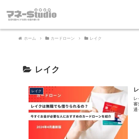
ホーム
カードローン
レイク
レイク
レイク
レ
審
通っ