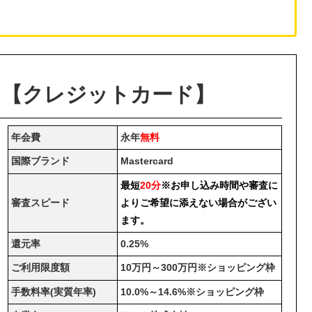
ド【クレジットカード】
年会費
永年
無料
国際ブランド
Mastercard
最短
20分
※お申し込み時間や審査に
審査スピード
よりご希望に添えない場合がござい
ます。
還元率
0.25%
ご利用限度額
10万円～300万円※ショッピング枠
手数料率(実質年率)
10.0%～14.6%※ショッピング枠