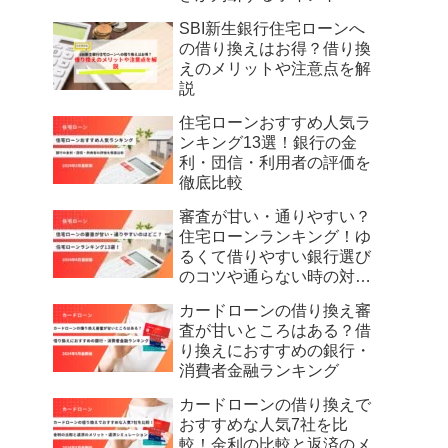
SBI新生銀行住宅ローンへ
の借り換えはお得？借り換
えのメリットや注意点を解
説
住宅ローンおすすめ人気ラ
ンキング13選！銀行の金
利・団信・利用者の評価を
徹底比較
審査が甘い・通りやすい？
住宅ローンランキング！ゆ
るくて借りやすい銀行選び
のコツや通らない時の対策
を解説
カードローンの借り換え審
査が甘いところはある？借
り換えにおすすめの銀行・
消費者金融ランキング
カードローンの借り換えで
おすすめな人気7社を比
較！金利の比較と返済のメ