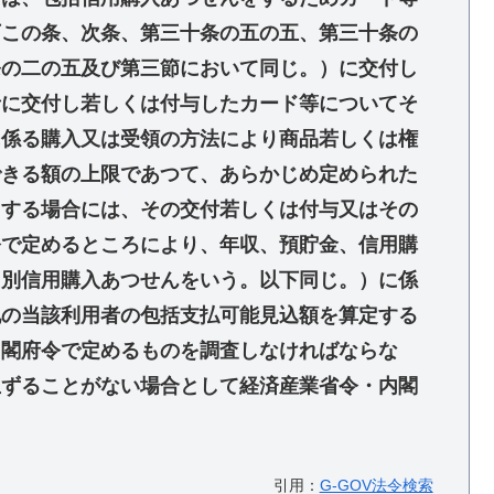
下この条、次条、第三十条の五の五、第三十条の
条の二の五及び第三節において同じ。）に交付し
者に交付し若しくは付与したカード等についてそ
に係る購入又は受領の方法により商品若しくは権
できる額の上限であつて、あらかじめ定められた
とする場合には、その交付若しくは付与又はその
令で定めるところにより、年収、預貯金、信用購
個別信用購入あつせんをいう。以下同じ。）に係
他の当該利用者の包括支払可能見込額を算定する
内閣府令で定めるものを調査しなければならな
生ずることがない場合として経済産業省令・内閣
引用：
G-GOV法令検索