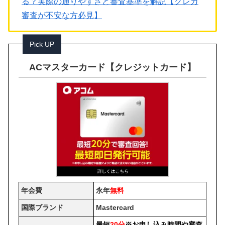
る？実際の通りやすさと審査基準を解説【クレカ
審査が不安な方必見】
Pick UP
ACマスターカード【クレジットカード】
年会費
永年
無料
国際ブランド
Mastercard
最短
20分
※お申し込み時間や審査