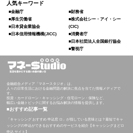
人気キーワード
■金融庁
■財務省
■厚生労働省
■株式会社シー・アイ・シー
■日本貸金業協会
(CIC)
■日本信用情報機構(JICC)
■消費者庁
■日本社団法人全国銀行協会
■警視庁
金融総合メディア「マネースタジオ」は、
人々の日常生活における金融問題の解決に焦点を当てた情報メディアで
す。
投資・カードローン・キャッシング・住宅ローン・保険など、
幅広い金融トピックに関するお悩み解決の情報を提供します。
■おすすめ記事一覧
「キャッシング おすすめ 申込窓 ロ」が指している意味とは？最短でキャ
ッシングの申込ができるおすすめのサービスを紹介【キャッシングまどロ
申込 サイト】