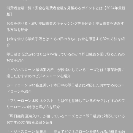
消費者金融一覧！安全な消費者金融を見極めるポイントとは【2024年最新
版】
お金を借りる・綬い即曰審査のキャッシング先を紹介！即日審査を通過す
る方法を紹介
お金を借りる最終手段とは？その日のうちにお金を用意する32の方法を紹
介
即日融資 至急web tzとは何を指しているのか？即日融資を受け取るための
対策を紹介
「ビジネスローン 最速案内所」が後追いしているニーズとは？事業融資に
適したおすすめのビジネスローンを紹介
カードローン web審査絺い｜本日中の即日融資に対応したおすすめのカー
ドローンを紹介
「フリーローン比較 ネクスト」とは何を意味しているのか？おすすめのフ
リーローンの特徴と選び方を紹介
「即日融資 至急入ロ」が狙っているニーズとは？即日融資に対応している
おすすめの消費者金融を紹介
「ビジネスローン 情報局」｜即日でビジネスローンを借りれる消費者金融