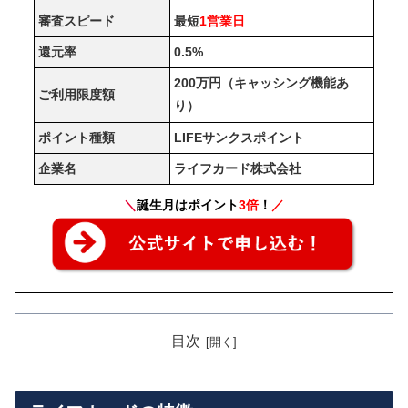
審査スピード
最短
1営業日
還元率
0.5%
200万円（キャッシング機能あ
ご利用限度額
り）
ポイント種類
LIFEサンクスポイント
企業名
ライフカード株式会社
＼
誕生月はポイント
3倍
！
／
目次