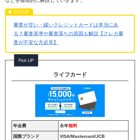
などを徹底的に解説していきます。
審査が甘い・緩いクレジットカードは本当にあ
る？審査基準や審査落ちの原因も解説【クレカ審
査が不安な方必見】
Pick UP
ライフカード
年会費
永年
無料
国際ブランド
VISA/Mastercard/JCB