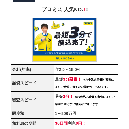
プロミス 人気NO.
1
!
金利(年率)
年2.5～18.0%
最短
3分融資！
※お申込み時間や審査に
融資スピード
よりご希望に添えない場合がございます。
最短
3分！
※お申込み時間や審査によりご
審査スピード
希望に添えない場合がございます
限度額
1～800万円
無利息の期間
30日間
利息
0円！