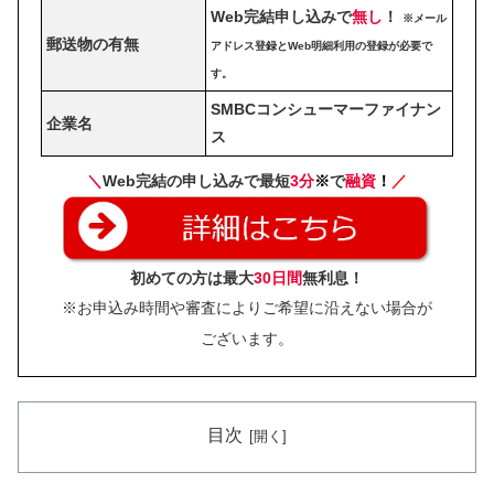
Web完結申し込みで
無し
！
※メール
郵送物の有無
アドレス登録とWeb明細利用の登録が必要で
す。
SMBCコンシューマーファイナン
企業名
ス
＼
Web完結の申し込みで最短
3分
※
で
融資
！
／
初めての方は最大
30日間
無利息！
※お申込み時間や審査によりご希望に沿えない場合が
ございます。
目次