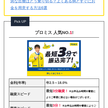
急な出費はどう乗り切る？よくある例とすぐにお
金を用意する方法6選
Pick UP
プロミス 人気NO.
1
!
金利(年率)
年2.5～18.0%
最短
3分融資！
※お申込み時間や審査に
融資スピード
よりご希望に添えない場合がございます。
最短
3分！
※お申込み時間や審査によりご