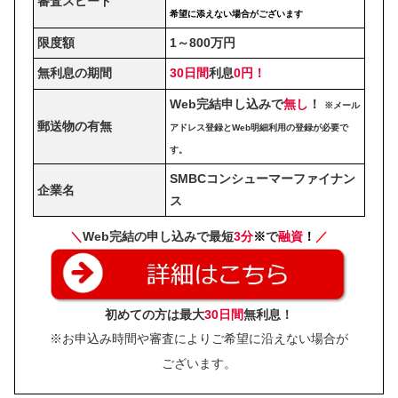
審査スピード
希望に添えない場合がございます
限度額
1～800万円
無利息の期間
30日間
利息
0円！
Web完結申し込みで
無し
！
※メール
郵送物の有無
アドレス登録とWeb明細利用の登録が必要で
す。
SMBCコンシューマーファイナン
企業名
ス
＼
Web完結の申し込みで最短
3分
※
で
融資
！
／
初めての方は最大
30日間
無利息！
※お申込み時間や審査によりご希望に沿えない場合が
ございます。