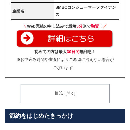
SMBCコンシューマーファイナン
企業名
ス
＼
Web完結の申し込みで最短
3分
※
で
融資
！
／
初めての方は最大
30日間
無利息！
※お申込み時間や審査によりご希望に沿えない場合が
ございます。
目次
節約をはじめたきっかけ