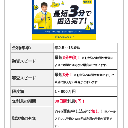
金利(年率)
年2.5～18.0%
最短
3分融資！
※お申込み時間や審査に
融資スピード
よりご希望に添えない場合がございます。
最短
3分！
※お申込み時間や審査によりご
審査スピード
希望に添えない場合がございます
限度額
1～800万円
無利息の期間
30日間
利息
0円！
Web完結申し込みで
無し
！
※メール
郵送物の有無
アドレス登録とWeb明細利用の登録が必要で
す。