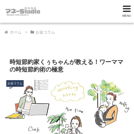
MENU
ホーム
お金コラム
時短節約家くぅちゃんが教える！ワーママ
の時短節約術の極意
お金コラム