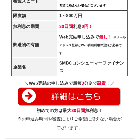
審査スピード
希望に添えない場合がございます
限度額
1～800万円
無利息の期間
30日間
利息
0円！
Web完結申し込みで
無し
！
※メール
郵送物の有無
アドレス登録とWeb明細利用の登録が必要で
す。
SMBCコンシューマーファイナン
企業名
ス
＼
Web完結の申し込みで最短
3分
※
で
融資
！
／
初めての方は最大
30日間
無利息！
※お申込み時間や審査によりご希望に沿えない場合が
ございます。