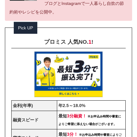
ブログとInstagramで一人暮らし自炊の節
約術やレシピを公開中。
Pick UP
プロミス 人気NO.
1
!
金利(年率)
年2.5～18.0%
最短
3分融資！
※お申込み時間や審査に
融資スピード
よりご希望に添えない場合がございます。
最短
3分！
※お申込み時間や審査によりご