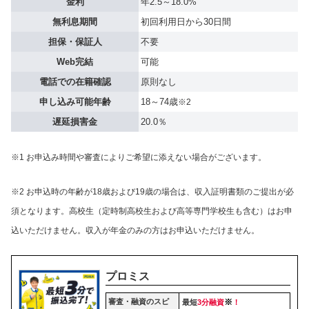
金利
年2.5～18.0%
無利息期間
初回利用日から30日間
担保・保証人
不要
Web完結
可能
電話での在籍確認
原則なし
申し込み可能年齢
18～74歳
※2
遅延損害金
20.0％
※1 お申込み時間や審査によりご希望に添えない場合がございます。
※2 お申込時の年齢が18歳および19歳の場合は、収入証明書類のご提出が必
須となります。高校生（定時制高校生および高等専門学校生も含む）はお申
込いただけません。収入が年金のみの方はお申込いただけません。
プロミス
審査・融資のスピ
※
最短
3分融資
！