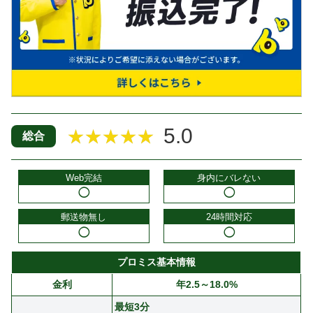
5.0
★★★★★
総合
Web完結
身内にバレない
◯
◯
郵送物無し
24時間対応
◯
◯
プロミス基本情報
金利
年2.5～18.0%
最短3分