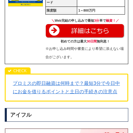
ード
限度額
1～800万円
※
＼
Web完結の申し込みで最短
3分
で
融資！／
初めての方は最大
30日間
無利息！
※お申し込み時間や審査により希望に添えない場
合がございます。
プロミスの即日融資は何時まで？最短3分で今日中
にお金を借りるポイントと土日の手続きの注意点
アイフル