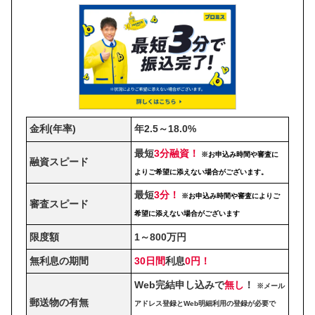
金利(年率)
年2.5～18.0%
最短
3分融資！
※お申込み時間や審査に
融資スピード
よりご希望に添えない場合がございます。
最短
3分！
※お申込み時間や審査によりご
審査スピード
希望に添えない場合がございます
限度額
1～800万円
無利息の期間
30日間
利息
0円！
Web完結申し込みで
無し
！
※メール
郵送物の有無
アドレス登録とWeb明細利用の登録が必要で