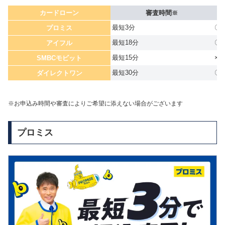
カードローン
審査時間
※
最短3分
〇
プロミス
最短18分
〇
アイフル
最短15分
×
SMBCモビット
最短30分
〇
ダイレクトワン
※お申込み時間や審査によりご希望に添えない場合がございます
プロミス