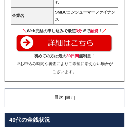
す。
SMBCコンシューマーファイナン
企業名
ス
＼
Web完結の申し込みで最短
3分
※
で
融資
！
／
初めての方は最大
30日間
無利息！
※お申込み時間や審査によりご希望に沿えない場合が
ございます。
目次
40代の金銭状況