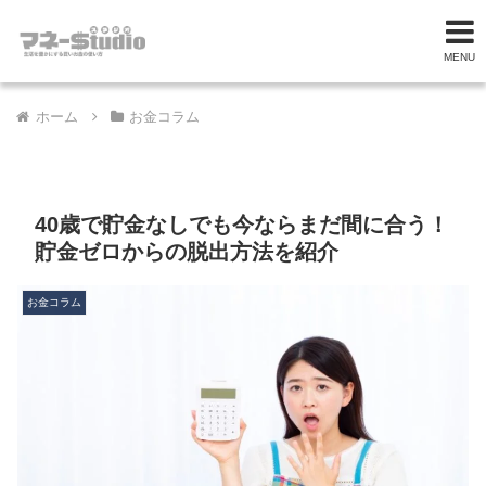
MENU
ホーム
お金コラム
40歳で貯金なしでも今ならまだ間に合う！
貯金ゼロからの脱出方法を紹介
お金コラム