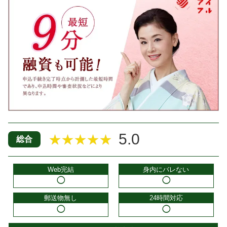
5.0
★★★★★
総合
Web完結
身内にバレない
◯
◯
郵送物無し
24時間対応
◯
◯