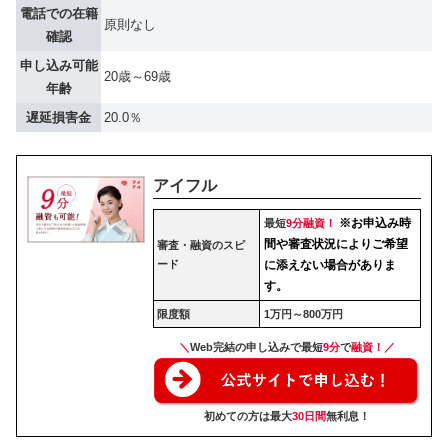
電話での在籍
原則なし
確認
申し込み可能
20歳～69歳
年齢
遅延損害金
20.0％
アイフル
※お申込み時
最短
9分融資！
間や審査状況によりご希望
審査・融資のスピ
ード
に添えない場合がありま
す。
限度額
1万円～800万円
＼
Web完結の申し込みで最短
9分
で
融資！／
初めての方は最大
30日間
無利息！