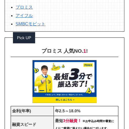
プロミス
アイフル
SMBCモビット
Pick UP
プロミス 人気NO.
1
!
金利(年率)
年2.5～18.0%
最短
3分融資！
※お申込み時間や審査に
融資スピード
よりご希望に添えない場合がございます。