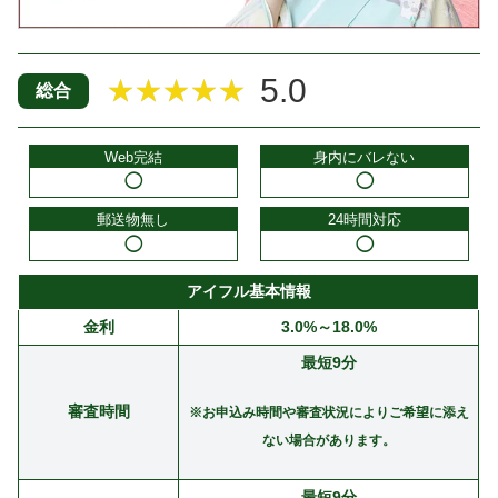
5.0
★★★★★
総合
Web完結
身内にバレない
◯
◯
郵送物無し
24時間対応
◯
◯
アイフル基本情報
金利
3.0%～18.0%
最短9分
審査時間
※お申込み時間や審査状況によりご希望に添え
ない場合があります。
最短9分