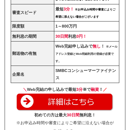
最短
3分！
※お申込み時間や審査によりご
審査スピード
希望に添えない場合がございます
限度額
1～800万円
無利息の期間
30日間
利息
0円！
Web完結申し込みで
無し
！
※メール
郵送物の有無
アドレス登録とWeb明細利用の登録が必要で
す。
SMBCコンシューマーファイナン
企業名
ス
＼
Web完結の申し込みで最短
3分
※
で
融資
！
／
初めての方は最大
30日間
無利息！
※お申込み時間や審査によりご希望に沿えない場合が