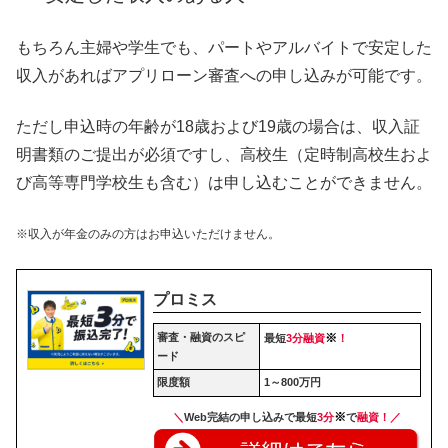
もちろん主婦や学生でも、パートやアルバイトで安定した
収入があればアプリローン審査への申し込みが可能です。
ただし申込時の年齢が18歳および19歳の場合は、収入証
明書類のご提出が必須ですし、高校生（定時制高校生およ
び高等専門学校生も含む）は申し込むことができません。
※収入が年金のみの方はお申込いただけません。
プロミス
審査・融資のスピ
※
最短
3分融資
！
ード
限度額
1～800万円
※
＼
Web完結の申し込みで最短
3分
で
融資！／