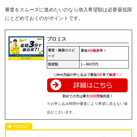
審査をスムーズに進めたいのなら借入希望額は必要最低限
にとどめておくのがポイントです。
プロミス
審査・融資のスピ
※
最短
3分融資
！
ード
限度額
1～800万円
※
＼
Web完結の申し込みで最短
3分
で
融資！／
初めての方は最大
30日間
無利息！
※お申し込み時間や審査により希望に添えない場
合がございます。