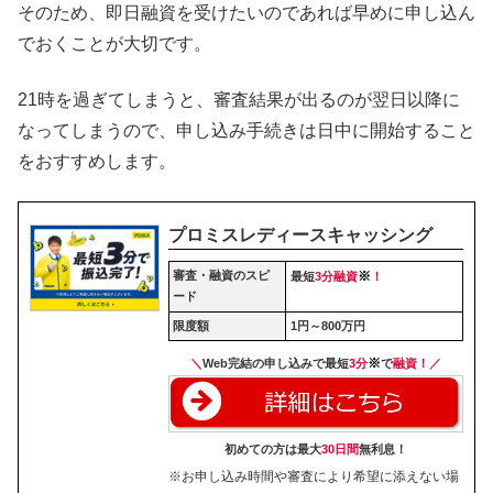
そのため、即日融資を受けたいのであれば早めに申し込ん
でおくことが大切です。
21時を過ぎてしまうと、審査結果が出るのが翌日以降に
なってしまうので、申し込み手続きは日中に開始すること
をおすすめします。
プロミスレディースキャッシング
審査・融資のスピ
※
最短
3分融資
！
ード
限度額
1円～800万円
※
＼
Web完結の申し込みで最短
3分
で
融資！／
初めての方は最大
30日間
無利息！
※お申し込み時間や審査により希望に添えない場