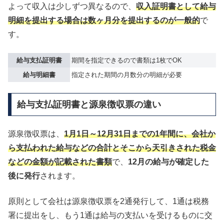
よって収入は少しずつ異なるので、
収入証明書として給与
明細を提出する場合は数ヶ月分を提出するのが一般的
で
す。
給与支払証明書
期間を指定できるので書類は1枚でOK
給与明細書
指定された期間の月数分の明細が必要
給与支払証明書と源泉徴収票の違い
源泉徴収票は、
1月1日～12月31日までの1年間に、会社か
ら支払われた給与などの合計とそこから天引きされた税金
などの金額が記載された書類
で、
12月の給与が確定した
後に発行
されます。
原則として会社は源泉徴収票を2通発行して、1通は税務
署に提出をし、もう1通は給与の支払いを受けるものに交