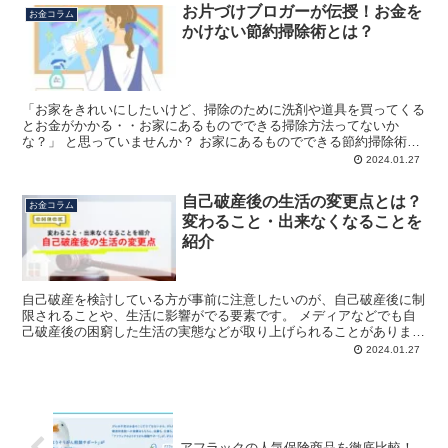
お片づけブロガーが伝授！お金を
お金コラム
かけない節約掃除術とは？
「お家をきれいにしたいけど、掃除のために洗剤や道具を買ってくる
とお金がかかる・・お家にあるものでできる掃除方法ってないか
な？」 と思っていませんか？ お家にあるものでできる節約掃除術、
ありますよ〜！ この記事では 捨てる予定だった物を使う方...
2024.01.27
自己破産後の生活の変更点とは？
お金コラム
変わること・出来なくなることを
紹介
自己破産を検討している方が事前に注意したいのが、自己破産後に制
限されることや、生活に影響がでる要素です。 メディアなどでも自
己破産後の困窮した生活の実態などが取り上げられることがあります
が、実際のところ、どのような影響があるのでしょうか？ ...
2024.01.27
アフラックの人気保険商品を徹底比較！