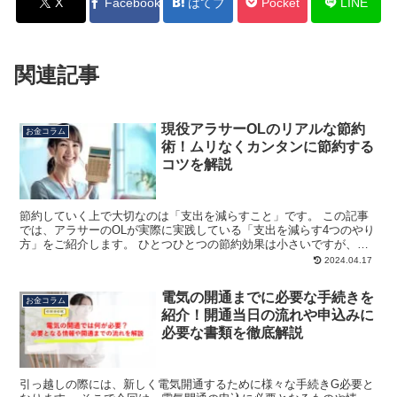
X
Facebook
はてブ
Pocket
LINE
関連記事
現役アラサーOLのリアルな節約
お金コラム
術！ムリなくカンタンに節約する
コツを解説
節約していく上で大切なのは「支出を減らすこと」です。 この記事
では、アラサーのOLが実際に実践している「支出を減らす4つのやり
方」をご紹介します。 ひとつひとつの節約効果は小さいですが、塵
も積もれば山となり、大きな節約効果が期待できますよ。...
2024.04.17
電気の開通までに必要な手続きを
お金コラム
紹介！開通当日の流れや申込みに
必要な書類を徹底解説
引っ越しの際には、新しく電気開通するために様々な手続きG必要と