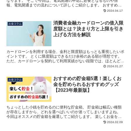
なります。 そこで今回は、電気開通の申込に必要となるものや情
報、電気開通までの流れについて詳しくご紹介します。 おすすめの
電力会社の電気料金を比較・シミュレーション！ 電気開通ま...
2024.04.17
消費者金融カードローンの借入限
お金コラム
度額とは？決まり方と上限を引き
上げる方法を解説
カードローンを利用する場合、金利と限度額はもっとも重視したいポ
イントです。 とくに限度額はできるだけ余裕のある額が理想です。
ただ、カードローンを契約して利用実績がない段階では、ほとんどの
カードローンで余裕のある限度額は設定してもらえません...
2024.01.27
おすすめの貯金箱5選！楽しくお
お金コラム
金を貯められるおすすめグッズ
【2023年最新版】
ちょっとした小銭を貯めるのに便利な貯金箱。 貯金箱は幅広い種類
が存在しますから、どれを選べばいいのか迷ってしまいますよね。
今回はオススメの貯金箱を厳選してご紹介します。 楽しくお金を貯
められれば、貯金も長続きしやすくなりますよ。 お金を貯...
2024.02.09