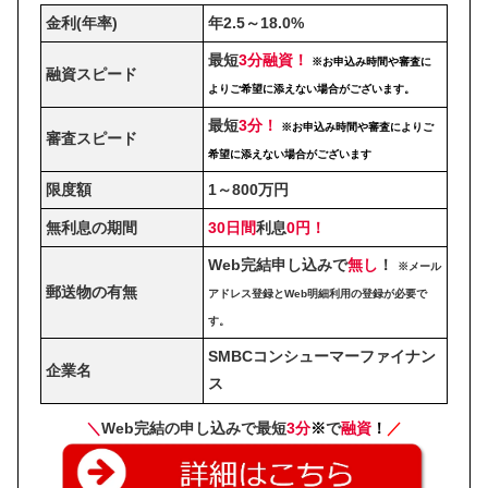
金利(年率)
年2.5～18.0%
最短
3分融資！
※お申込み時間や審査に
融資スピード
よりご希望に添えない場合がございます。
最短
3分！
※お申込み時間や審査によりご
審査スピード
希望に添えない場合がございます
限度額
1～800万円
無利息の期間
30日間
利息
0円！
Web完結申し込みで
無し
！
※メール
郵送物の有無
アドレス登録とWeb明細利用の登録が必要で
す。
SMBCコンシューマーファイナン
企業名
ス
＼
Web完結の申し込みで最短
3分
※
で
融資
！
／