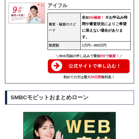
アイフル
※お申込み時
最短
9分融資！
間や審査状況によりご希望
審査・融資のスピ
ード
に添えない場合がありま
す。
限度額
1万円～800万円
＼
Web完結の申し込みで最短
9分
で
融資！／
初めての方は最大
30日間
無利息！
SMBCモビットおまとめローン