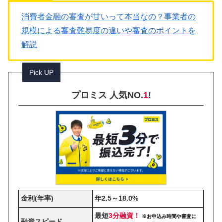
消費者金融の審査が甘いって本当なの？事業者の
規模による審査難易度の違いや審査のポイントを
解説
Pick UP
プロミス 人気NO.
1
!
金利(年率)
年2.5～18.0%
最短
3分融資！
※お申込み時間や審査に
融資スピード