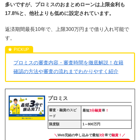
多いですが、プロミスのおまとめローンは上限金利も
17.8%と、他社よりも低めに設定されています。
返済期間最長10年で、上限300万円まで借り入れ可能で
す。
プロミスの審査内容・審査時間を徹底解説！在籍
確認の方法や審査の流れまでわかりやすく紹介
プロミス
審査・融資のスピ
※
最短
3分融資
！
ード
限度額
1～800万円
※
＼
Web完結の申し込みで最短
3分
で
融資！／