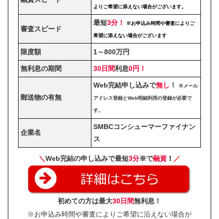
よりご希望に添えない場合がございます。
最短
3分！
※お申込み時間や審査によりご
審査スピード
希望に添えない場合がございます
限度額
1～800万円
無利息の期間
30日間
利息
0円！
Web完結申し込みで
無し
！
※メール
郵送物の有無
アドレス登録とWeb明細利用の登録が必要で
す。
SMBCコンシューマーファイナン
企業名
ス
＼
Web完結の申し込みで最短
3分
※
で
融資
！
／
初めての方は最大
30日間
無利息！
※お申込み時間や審査によりご希望に沿えない場合が