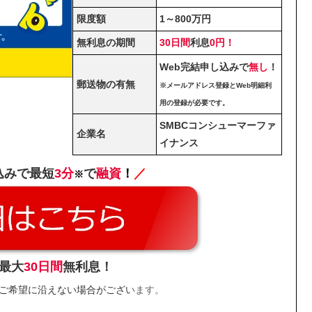
限度額
1～800万円
無利息の期間
30日間
利息
0円！
Web完結申し込みで
無し
！
郵送物の有無
※メールアドレス登録とWeb明細利
用の登録が必要です。
SMBCコンシューマーファ
企業名
イナンス
込みで最短
3分
で
融資
！
／
※
最大
30日間
無利息！
ご希望に沿えない場合がございます。