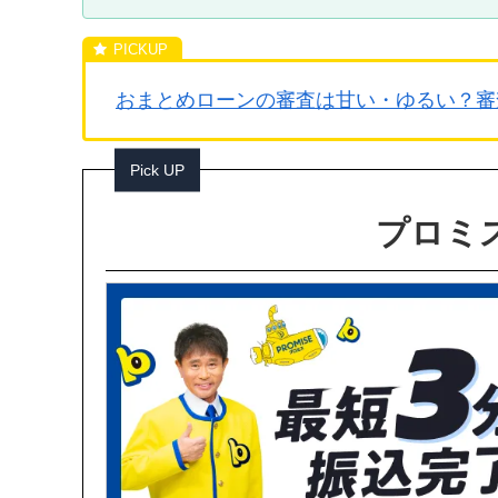
おまとめローンの審査は甘い・ゆるい？審
Pick UP
プロミス