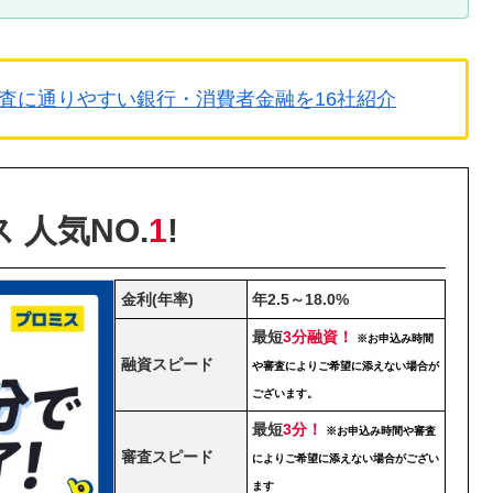
査に通りやすい銀行・消費者金融を16社紹介
 人気NO.
1
!
金利(年率)
年2.5～18.0%
最短
3分融資！
※お申込み時間
融資スピード
や審査によりご希望に添えない場合が
ございます。
最短
3分！
※お申込み時間や審査
審査スピード
によりご希望に添えない場合がござい
ます