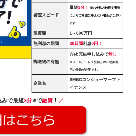
最短
3分！
※お申込み時間や審査
審査スピード
によりご希望に添えない場合がござい
ます
限度額
1～800万円
無利息の期間
30日間
利息
0円！
Web完結申し込みで
無し
！
郵送物の有無
※メールアドレス登録とWeb明細利
用の登録が必要です。
SMBCコンシューマーファ
企業名
イナンス
込みで最短
3分
で
融資
！
／
※