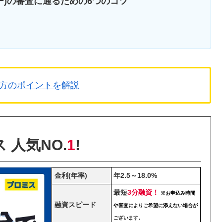
マネー)の審査に通るための6つのコツ
方のポイントを解説
 人気NO.
1
!
金利(年率)
年2.5～18.0%
最短
3分融資！
※お申込み時間
融資スピード
や審査によりご希望に添えない場合が
ございます。