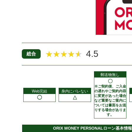
4.5
★★★★★
総合
郵送物無し
〇
※ご契約後、ご入金
Web完結
身内にバレない
の遅れやご契約内容
に変更があった場合
◯
△
など重要なご案内に
ついては書面をお送
りする場合がありま
す。
ORIX MONEY PERSONALローン基本情報