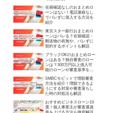
在籍確認なしのおまとめロ
ーンはない！電話連絡なし
でバレずに借入する方法を
紹介
東京スター銀行おまとめロ
ーンはバレる？在籍確認・
郵送物の有無や、バレずに
契約するポイントも解説
ブラックOKのおまとめロー
ンはある？独自審査のロー
ンは？300万円以上借入可
能のローンや審査基準を徹
底解説
SMBCモビットで増額審査
方法を紹介！増額できるよ
うにする対策や審査落ちし
た時の対処法も解説
おすすめビジネスローン10
選！個人事業主が審査通過
率を上げる方法も徹底解説