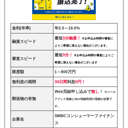
金利(年率)
年2.5～18.0%
最短
3分融資！
※お申込み時間や審査に
融資スピード
よりご希望に添えない場合がございます。
最短
3分！
※お申込み時間や審査によりご
審査スピード
希望に添えない場合がございます
限度額
1～800万円
無利息の期間
30日間
利息
0円！
Web完結申し込みで
無し
！
※メール
郵送物の有無
アドレス登録とWeb明細利用の登録が必要で
す。
SMBCコンシューマーファイナン
企業名
ス