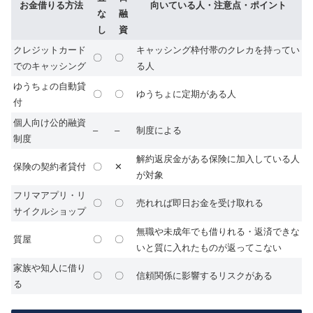
お金借りる方法
向いている人・注意点・ポイント
な
融
し
資
クレジットカード
キャッシング枠付帯のクレカを持ってい
〇
〇
でのキャッシング
る人
ゆうちょの自動貸
〇
〇
ゆうちょに定期がある人
付
個人向け公的融資
–
–
制度による
制度
解約返戻金がある保険に加入している人
保険の契約者貸付
〇
✕
が対象
フリマアプリ・リ
〇
〇
売れれば即日お金を受け取れる
サイクルショップ
無職や未成年でも借りれる・返済できな
質屋
〇
〇
いと質に入れたものが返ってこない
家族や知人に借り
〇
〇
信頼関係に影響するリスクがある
る