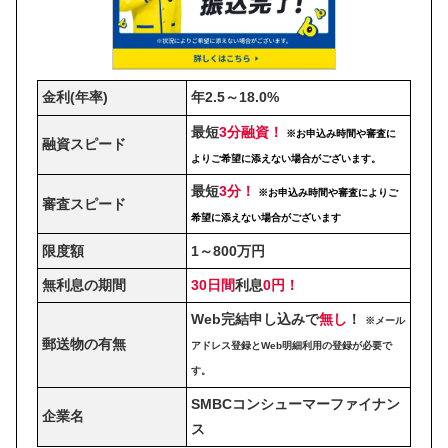
金利(年率)
年2.5～18.0%
最短
3分融資！
※お申込み時間や審査に
融資スピード
よりご希望に添えない場合がございます。
最短
3分！
※お申込み時間や審査によりご
審査スピード
希望に添えない場合がございます
限度額
1～800万円
無利息の期間
30日間
利息
0円！
Web完結申し込みで
無し
！
※メール
郵送物の有無
アドレス登録とWeb明細利用の登録が必要で
す。
SMBCコンシューマーファイナン
企業名
ス