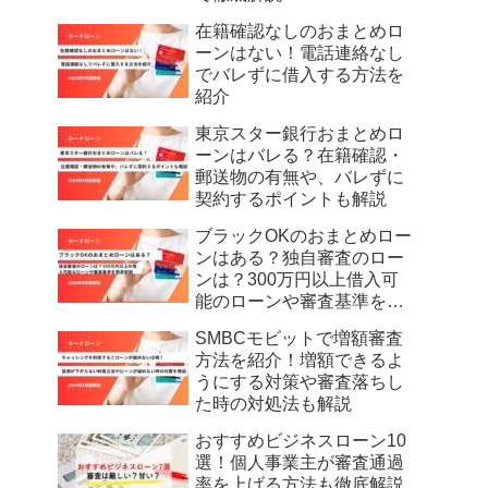
在籍確認なしのおまとめロ
ーンはない！電話連絡なし
でバレずに借入する方法を
紹介
東京スター銀行おまとめロ
ーンはバレる？在籍確認・
郵送物の有無や、バレずに
契約するポイントも解説
ブラックOKのおまとめロー
ンはある？独自審査のロー
ンは？300万円以上借入可
能のローンや審査基準を徹
底解説
SMBCモビットで増額審査
方法を紹介！増額できるよ
うにする対策や審査落ちし
た時の対処法も解説
おすすめビジネスローン10
選！個人事業主が審査通過
率を上げる方法も徹底解説