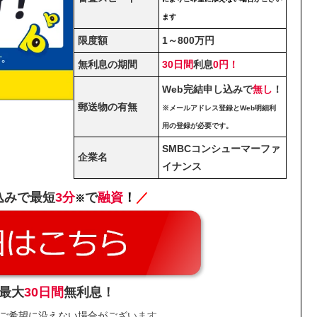
ます
限度額
1～800万円
無利息の期間
30日間
利息
0円！
Web完結申し込みで
無し
！
郵送物の有無
※メールアドレス登録とWeb明細利
用の登録が必要です。
SMBCコンシューマーファ
企業名
イナンス
込みで最短
3分
で
融資
！
／
※
最大
30日間
無利息！
ご希望に沿えない場合がございます。