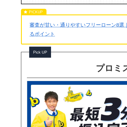
審査が甘い・通りやすいフリーローン8選
るポイント
Pick UP
プロミス