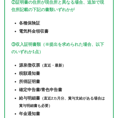
②証明書の住所が現住所と異なる場合、追加で現
住所記載の下記の書類いずれかが
各種保険証
電気料金領収書
③収入証明書類（※提出を求められた場合、以下
のいずれか1点）
源泉徴収票
（直近・最新）
税額通知書
所得証明書
確定申告書/青色申告書
給与明細書
（直近2カ月分、賞与支給がある場合は
賞与明細書も必要）
年金通知書