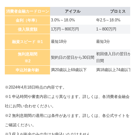
消費者金融カードローン
アイフル
プロミス
3.0%～18.0%
年2.5～18.0%
金利（年率）
1万円～800万円
1～800万円
借入限度額
最短18分
最短3分
融資スピード ※1
初回借入日の翌日から
無利息期間
契約日の翌日から30日間
日間
※2
満20歳以上69歳以下
満18歳以上74歳以下
申込対象年齢
※2024年4月18日時点の内容です。
※1 申込時間や審査内容により異なります。詳しくは、各消費者金融会
社にお問い合わせください。
※2 無利息期間の適用には条件があります。詳しくは、各公式サイトを
ご確認ください。
※3 収入が年金のみの方はお申込いただけません。