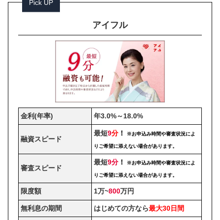
Pick UP
アイフル
金利(年率)
年3.0%～18.0%
最短
9
分
！
※お申込み時間や審査状況によ
融資スピード
りご希望に添えない場合があります。
最短
9分
！
※お申込み時間や審査状況によ
審査スピード
りご希望に添えない場合があります。
限度額
1万~
800
万円
無利息の期間
はじめての方なら
最大30日間