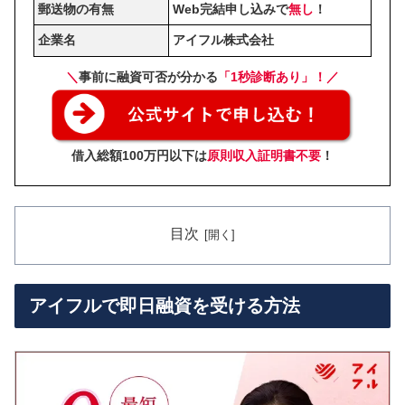
郵送物の有無
Web完結申し込みで
無し
！
企業名
アイフル株式会社
＼
事前に融資可否が分かる
「1秒診断あり」
！／
借入総額100万円以下は
原則収入証明書不要
！
目次
アイフルで即日融資を受ける方法