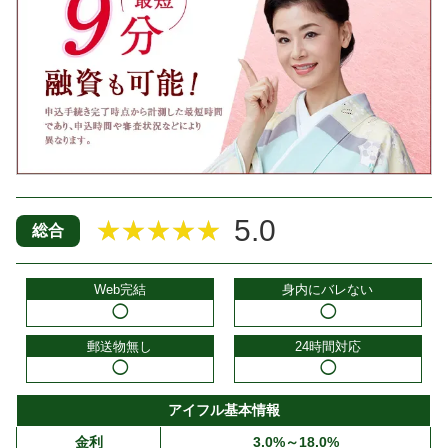
5.0
★★★★★
総合
Web完結
身内にバレない
◯
◯
郵送物無し
24時間対応
◯
◯
アイフル基本情報
金利
3.0%～18.0%