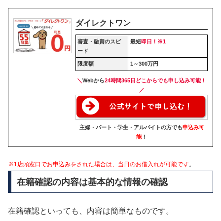
ダイレクトワン
審査・融資のスピ
最短
即日！※1
ード
限度額
1～300万円
＼
Webから
24時間365日どこからでも申し込み可能
！
／
主婦・パート・学生・アルバイトの方でも
申込み可
能
！
※1店頭窓口でお申込みをされた場合は、当日のお借入れが可能です
。
在籍確認の内容は基本的な情報の確認
在籍確認といっても、内容は簡単なものです。