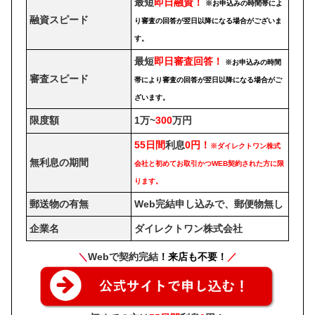
最短
即日融資！
※お申込みの時間帯によ
融資スピード
り審査の回答が翌日以降になる場合がございま
す。
最短
即日審査回答！
※お申込みの時間
審査スピード
帯により審査の回答が翌日以降になる場合がご
ざいます。
限度額
1万~
300
万円
55日間
利息
0円！
※ダイレクトワン株式
無利息の期間
会社と初めてお取引かつWEB契約された方に限
ります。
郵送物の有無
Web完結申し込みで、郵便物無し
企業名
ダイレクトワン株式会社
＼
Webで契約完結
！来店も不要！
／