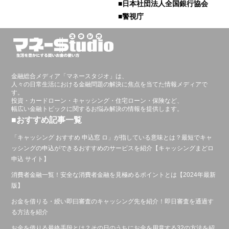
■日本社団法人全国銀行協会
■警視庁
金融総合メディア「マネースタジオ」は、
人々の日常生活における金融問題の解決に焦点を当てた情報メディアで
す。
投資・カードローン・キャッシング・住宅ローン・保険など、
幅広い金融トピックに関するお悩み解決の情報を提供します。
■おすすめ記事一覧
「キャッシング おすすめ 申込窓 ロ」が指している意味とは？最短でキャ
ッシングの申込ができるおすすめのサービスを紹介【キャッシングまどロ
申込 サイト】
消費者金融一覧！安全な消費者金融を見極めるポイントとは【2024年最新
版】
お金を借りる・綬い即曰審査のキャッシング先を紹介！即日審査を通過す
る方法を紹介
お金を借りる最終手段とは？その日のうちにお金を用意する32の方法を紹