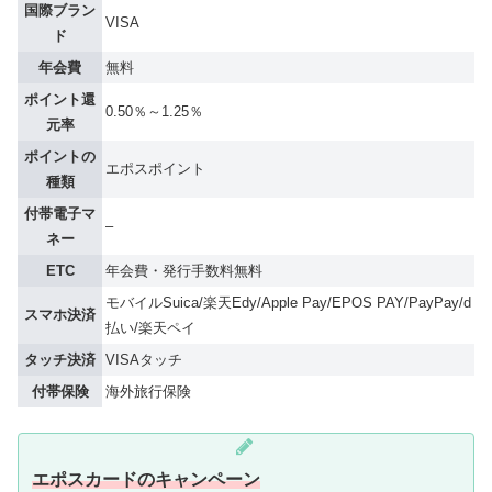
国際ブラン
VISA
ド
年会費
無料
ポイント還
0.50％～1.25％
元率
ポイントの
エポスポイント
種類
付帯電子マ
–
ネー
ETC
年会費・発行手数料無料
モバイルSuica/楽天Edy/Apple Pay/EPOS PAY/PayPay/d
スマホ決済
払い/楽天ペイ
タッチ決済
VISAタッチ
付帯保険
海外旅行保険
エポスカードのキャンペーン