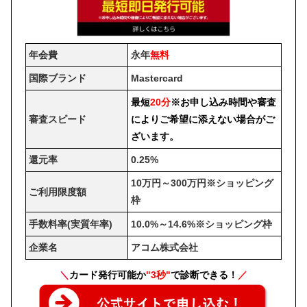
年会費
永年
無料
国際ブランド
Mastercard
最短
20分
※お申し込み時間や審査
審査スピード
によりご希望に添えない場合がご
ざいます。
還元率
0.25%
10万円～300万円※ショッピング
ご利用限度額
枠
手数料率(実質年率)
10.0%～14.6%※ショッピング枠
企業名
アコム株式会社
＼
カード発行可能か
"3秒"
で診断できる！
／