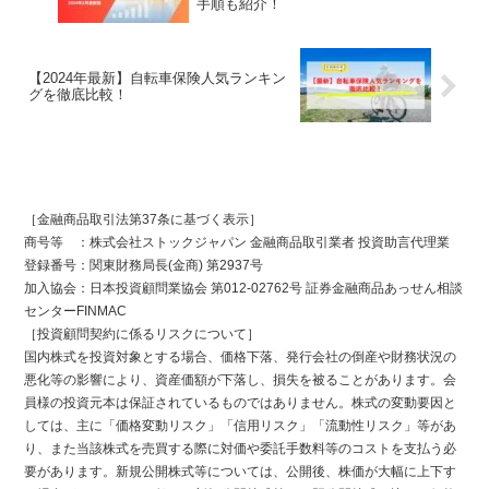
手順も紹介！
【2024年最新】自転車保険人気ランキン
グを徹底比較！
［金融商品取引法第37条に基づく表示］
商号等 ：株式会社ストックジャパン 金融商品取引業者 投資助言代理業
登録番号：関東財務局長(金商) 第2937号
加入協会：日本投資顧問業協会 第012-02762号 証券金融商品あっせん相談
センターFINMAC
［投資顧問契約に係るリスクについて］
国内株式を投資対象とする場合、価格下落、発行会社の倒産や財務状況の
悪化等の影響により、資産価額が下落し、損失を被ることがあります。会
員様の投資元本は保証されているものではありません。株式の変動要因と
しては、主に「価格変動リスク」「信用リスク」「流動性リスク」等があ
り、また当該株式を売買する際に対価や委託手数料等のコストを支払う必
要があります。新規公開株式等については、公開後、株価が大幅に上下す