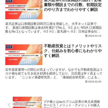
投資
書類や開設までの日数、初期設定
のやり方までわかりやすく解説
楽天証券は口座開設数1000万口座を突破した、大手ネット証券で
す。 新規口座開設数は過去5年累計でNo.1。※1 また NISA 口座開設
数もNo.1となっています。※2 ※1：楽天調べ ※2：日本証券会社協
会「 NISA 及び ジュニア ...
2024.02.13
不動産投資とは？メリットやリス
投資
ク、仕組みを初心者にもわかりや
すく解説
近年資産運用への関心が高まっていますが、なかでも不動産投資はコ
ロナ禍を経ても引き続き好調を維持しており、注目度は年々高まって
います。 「ニッセイ基礎研究所」と、「価値総合研究所」による
2023年の共同調査によると、日本における「収益不動産」...
2024.02.05
プチ株とはauカブコム証券の単元未満株
サービス！メリット・デメリットや購入