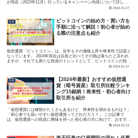
が現在（2023年11月）行っているキャンペーン内容について詳しく
ご紹介します。 PayPay証券と...
2024.01.27
ビットコインの始め方・買い方を
投資
手順に沿って解説！初心者が始め
る際の注意点も紹介
仮想通貨「ビットコイン」は、近年もその価格上昇や将来性で話題と
なっています。 2024年現在は以前と比べてその熱は落ちたと言われ
ますが、それでも新たな投資のトレンドとして、ビットコインの投資
を始めたいと言う方は多いのではないでしょうか。 ビ...
2024.01.27
【2024年最新】おすすめ仮想通
投資
貨（暗号資産）取引所比較ランキ
ング15銘柄！将来性・初心者向け
取引所を紹介
「仮想通貨には種類がたくさんあるけど、将来性を望めるものは？」
「初心者でも扱いやすい仮想通貨ってどれだろう？」 この記事で
は、仮想通貨への投資に興味を持った初心者の方に向けて、おすすめ
の仮想通貨ランキングを紹介します。 仮想通貨は、近年急...
2024.02.22
楽天証券の口座開設の流れ！必要