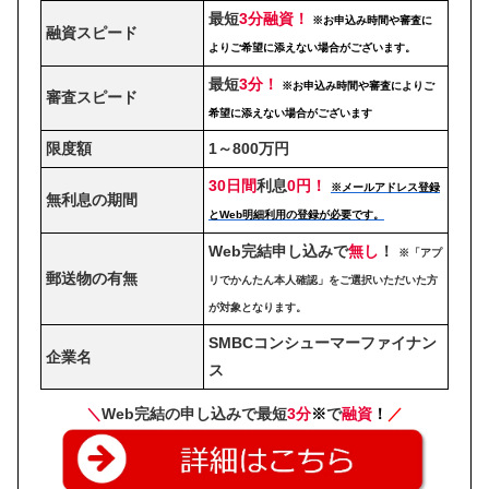
最短
3分融資！
※お申込み時間や審査に
融資スピード
よりご希望に添えない場合がございます。
最短
3分！
※お申込み時間や審査によりご
審査スピード
希望に添えない場合がございます
限度額
1～800万円
30日間
利息
0円！
※メールアドレス登録
無利息の期間
とWeb明細利用の登録が必要です。
Web完結申し込みで
無し
！
※「アプ
郵送物の有無
リでかんたん本人確認」をご選択いただいた方
が対象となります。
SMBCコンシューマーファイナン
企業名
ス
＼
Web完結の申し込みで最短
3分
※
で
融資
！
／