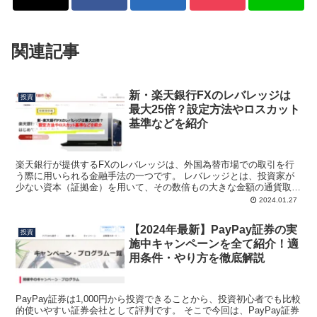
関連記事
新・楽天銀行FXのレバレッジは
投資
最大25倍？設定方法やロスカット
基準などを紹介
楽天銀行が提供するFXのレバレッジは、外国為替市場での取引を行
う際に用いられる金融手法の一つです。 レバレッジとは、投資家が
少ない資本（証拠金）を用いて、その数倍もの大きな金額の通貨取引
を行うことができるシステムを指します。 このシステムを...
2024.01.27
【2024年最新】PayPay証券の実
投資
施中キャンペーンを全て紹介！適
用条件・やり方を徹底解説
PayPay証券は1,000円から投資できることから、投資初心者でも比較
的使いやすい証券会社として評判です。 そこで今回は、PayPay証券