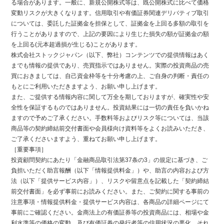
る場合があります。一般に、新規公開株式等は、既公開株式に比べて価格
変動リスクが大きくなります。信用取引や有価証券関連デリバティブ取引
については、委託した証拠金を担保として、証拠金を上回る多額の取引を
行うことがありますので、上記の要因により生じた損失の額が証拠金の額
を上回る(元本超過損が生じる)ことがあります。
株式会社ストックジャパン（以下、弊社）コンテンツでの提供情報はあく
までも情報の提供であり、売買指示ではありません。実際の投資商品の売
買におきましては、自己資金枠等を十分考慮の上、ご自身の判断・責任の
もとにご利用いただきますよう、お願い申し上げます。
また、ご提供する情報内容に関して万全を期しておりますが、確実性や安
全性を保証するものではありません。投資結果には一切の責任を負いかね
ますので予めご了承ください。手数料等およびリスク等については、当該
商品等の契約締結前交付書面や会員様向け資料等をよくお読みいただき、
ご了承くださいますよう、重ねてお願い申し上げます。
［重要事項］
投資顧問契約にあたり「金融商品取引法第37条の3」の規定に基づき、ご
負担いただく助言報酬（以下「情報提供料金」）や、助言の内容および方
法（以下「提供サービス内容」）、リスクや留意点を記載した「契約締結
前交付書面」を必ず事前にお読みください。また、ご契約に関する事前の
注意事項・情報提供料金・提供サービス内容は、各商品の詳細ページにて
事前にご確認ください。金商法上の有価証券等の投資商品には、相場や金
利水準等の価格の変動、及び有価証券の発行者等の信用状況の悪化、それ