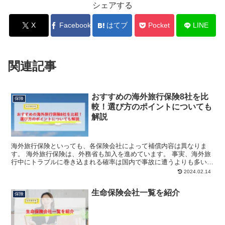
シェアする
X
Facebook
はてブ
Pocket
LINE
関連記事
おすすめの海外旅行保険8社を比
保険
較！選び方のポイントについても
解説
海外旅行保険といっても、各保険会社によって補償内容は異なりま
す。 海外旅行保険は、外務省も加入を進めています。 事実、海外旅
行中にトラブルに巻き込まれる確率は国内で事故に遭うよりも多いと
されています。 (価格.comより引用) そこで今回は...
2024.02.14
生命保険会社一覧を紹介
保険