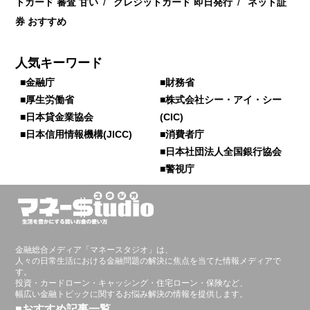
/
/
トカード 審査 甘い
クレジットカード 即日発行
ネット証
券 おすすめ
人気キーワード
■金融庁
■財務省
■厚生労働省
■株式会社シー・アイ・シー
■日本貸金業協会
(CIC)
■日本信用情報機構(JICC)
■消費者庁
■日本社団法人全国銀行協会
■警視庁
金融総合メディア「マネースタジオ」は、
人々の日常生活における金融問題の解決に焦点を当てた情報メディアで
す。
投資・カードローン・キャッシング・住宅ローン・保険など、
幅広い金融トピックに関するお悩み解決の情報を提供します。
■おすすめ記事一覧