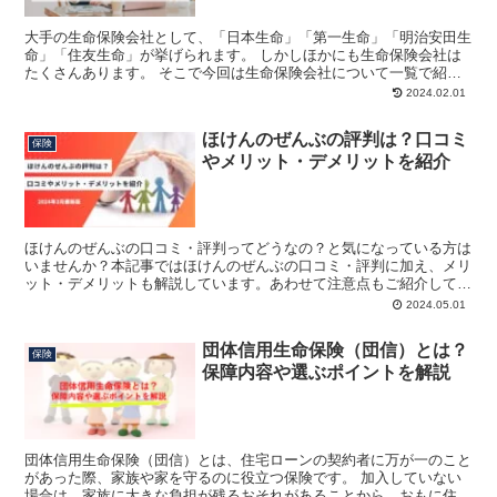
大手の生命保険会社として、「日本生命」「第一生命」「明治安田生
命」「住友生命」が挙げられます。 しかしほかにも生命保険会社は
たくさんあります。 そこで今回は生命保険会社について一覧で紹介
します。 生命保険のおすすめランキング10選！生命保険...
2024.02.01
ほけんのぜんぶの評判は？口コミ
保険
やメリット・デメリットを紹介
ほけんのぜんぶの口コミ・評判ってどうなの？と気になっている方は
いませんか？本記事ではほけんのぜんぶの口コミ・評判に加え、メリ
ット・デメリットも解説しています。あわせて注意点もご紹介してい
ます。
2024.05.01
団体信用生命保険（団信）とは？
保険
保障内容や選ぶポイントを解説
団体信用生命保険（団信）とは、住宅ローンの契約者に万が一のこと
があった際、家族や家を守るのに役立つ保険です。 加入していない
場合は、家族に大きな負担が残るおそれがあることから、おもに住宅