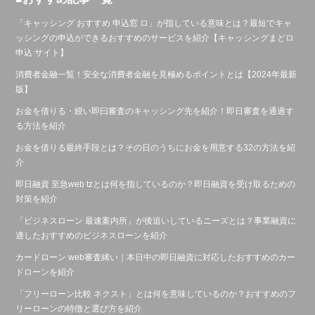
「キャッシング おすすめ 申込窓 ロ」が指している意味とは？最短でキャ
ッシングの申込ができるおすすめのサービスを紹介【キャッシングまどロ
申込 サイト】
消費者金融一覧！安全な消費者金融を見極めるポイントとは【2024年最新
版】
お金を借りる・綬い即曰審査のキャッシング先を紹介！即日審査を通過す
る方法を紹介
お金を借りる最終手段とは？その日のうちにお金を用意する32の方法を紹
介
即日融資 至急web tzとは何を指しているのか？即日融資を受け取るための
対策を紹介
「ビジネスローン 最速案内所」が後追いしているニーズとは？事業融資に
適したおすすめのビジネスローンを紹介
カードローン web審査絺い｜本日中の即日融資に対応したおすすめのカー
ドローンを紹介
「フリーローン比較 ネクスト」とは何を意味しているのか？おすすめのフ
リーローンの特徴と選び方を紹介