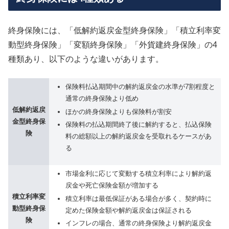
終身保険には、「低解約返戻金型終身保険」「積立利率変
動型終身保険」「変額終身保険」「外貨建終身保険」の4
種類あり、以下のような違いがあります。
保険料払込期間中の解約返戻金の水準が7割程度と
通常の終身保険より低め
低解約返戻
ほかの終身保険よりも保険料が割安
金型終身保
保険料の払込期間終了後に解約すると、払込保険
険
料の総額以上の解約返戻金を受取れるケースがあ
る
市場金利に応じて変動する積立利率により解約返
戻金や死亡保険金額が増加する
積立利率変
積立利率は最低保証がある場合が多く、契約時に
動型終身保
定めた保険金額や解約返戻金は保証される
険
インフレの場合、通常の終身保険より解約返戻金