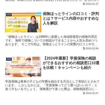
購入にあたって団信への加入を検討する方も多くいます。 ...
2024.01.27
保険ほっとラインの口コミ・評判
保険
とは？サービス内容やおすすめな
人を解説
「保険ほっとライン」は1998年に創業した地域密着型の保険代理店
です。 無料で保険についての相談ができることから人気を高めつつ
あります。 そこで今回は、保険ほっとラインの実際の口コミやサー
ビス内容などについて詳しくご紹介します。 保険ほっと...
2024.02.09
【2024年最新】学資保険の相談
保険
ができるおすすめの相談窓口10選
を比較！キャンペーンも紹介
学資保険は将来の子どもの学費を捻出する方法として有効だとされて
います。 しかしなかには、「学資保険ってどう選べばいいの？」と
迷う方もいるでしょう。 保険選びで迷った際は、保険相談窓口に相
談してみるとさまざまな保険と比較検討できたり、ニーズに...
2024.02.07