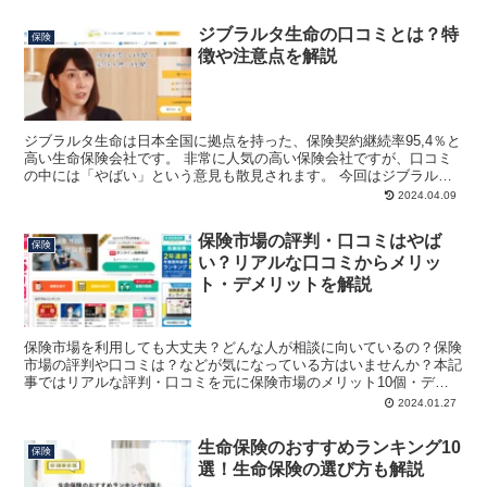
ジブラルタ生命の口コミとは？特
保険
徴や注意点を解説
ジブラルタ生命は日本全国に拠点を持った、保険契約継続率95,4％と
高い生命保険会社です。 非常に人気の高い保険会社ですが、口コミ
の中には「やばい」という意見も散見されます。 今回はジブラルタ
生命の実際の口コミや特徴、やばいと言われる理由につ...
2024.04.09
保険市場の評判・口コミはやば
保険
い？リアルな口コミからメリッ
ト・デメリットを解説
保険市場を利用しても大丈夫？どんな人が相談に向いているの？保険
市場の評判や口コミは？などが気になっている方はいませんか？本記
事ではリアルな評判・口コミを元に保険市場のメリット10個・デメ
リット3つを解説します。記事を読むことで保険市場を利用する際の
2024.01.27
情報が増えますよ。
生命保険のおすすめランキング10
保険
選！生命保険の選び方も解説