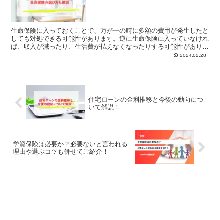
生命保険に入っておくことで、万が一の時に多額の費用が発生したと
しても対処できる可能性があります。逆に生命保険に入っていなけれ
ば、収入が減ったり、生活費が払えなくなったりする可能性がありま
す。しかし保険は保障内容・保険料・保障金額などが複雑で、最適な
2024.02.28
プランを選ぶことは簡単ではありません。本記事では、おすすめの生
命保険を10個厳選してご紹介しています。また保険の選び方や、契
約する前にやっておいたほうが良いこともあわせてご紹介していま
す。
住宅ローンの金利推移と今後の動向につ
いて解説！
学資保険は必要か？必要ないと言われる
理由や選ぶコツも併せてご紹介！