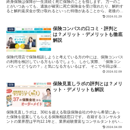
終身保険は保障が一生涯続く死亡保険のことを指します。 万一のこ
とがいつあっても、遺族が確実に死亡保険金を受け取れたり、解約す
ると解約返戻金が受け取れるといった特徴があることから、老後の備
えにもおすすめです。 そこで今回は終身保険に加入するメ...
2024.01.29
保険コンパスの口コミ・評判と
保険
は？メリット・デメリットも徹底
解説
保険代理店で保険相談しようと考えている方の中には、保険コンパス
の利用を検討している方もいるでしょう。 しかし実際、「保険コン
パスってどうなの？」と気になる方もいるはず。 そこで今回は保険
コンパスの口コミやメリット・デメリットについてご紹介し...
2024.02.09
保険見直しラボの評判とは？メリ
保険
ット・デメリットも解説
保険見直しラボは、30社を超える取扱保険会社の中から希望にあっ
た保険を提案してもらえる保険相談窓口です。 在籍するコンサルタ
ントの業界歴は平均12.1年と、業界経験豊富なコンサルタントがいる
ので安心できるといわれています。 そこで今回は、保...
2024.04.09