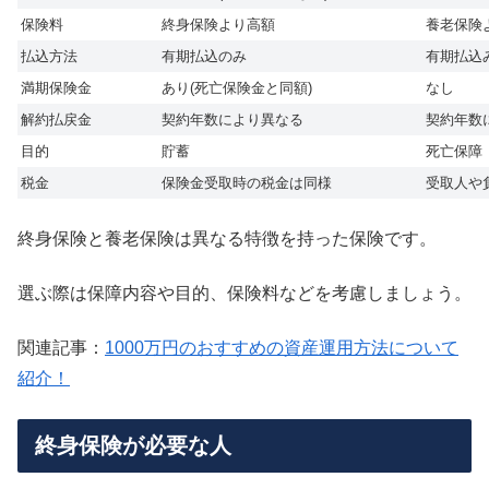
保険料
終身保険より高額
養老保険
払込方法
有期払込のみ
有期払込
満期保険金
あり(死亡保険金と同額)
なし
解約払戻金
契約年数により異なる
契約年数
目的
貯蓄
死亡保障
税金
保険金受取時の税金は同様
受取人や
終身保険と養老保険は異なる特徴を持った保険です。
選ぶ際は保障内容や目的、保険料などを考慮しましょう。
関連記事：
1000万円のおすすめの資産運用方法について
紹介！
終身保険が必要な人