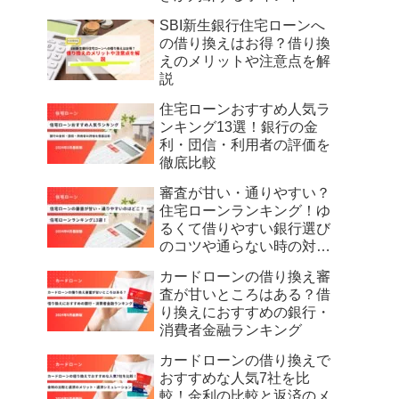
SBI新生銀行住宅ローンへ
の借り換えはお得？借り換
えのメリットや注意点を解
説
住宅ローンおすすめ人気ラ
ンキング13選！銀行の金
利・団信・利用者の評価を
徹底比較
審査が甘い・通りやすい？
住宅ローンランキング！ゆ
るくて借りやすい銀行選び
のコツや通らない時の対策
を解説
カードローンの借り換え審
査が甘いところはある？借
り換えにおすすめの銀行・
消費者金融ランキング
カードローンの借り換えで
おすすめな人気7社を比
較！金利の比較と返済のメ