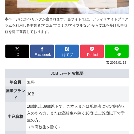
本ページにはPRリンクが含まれます。当サイトでは、アフィリエイトプログ
ラムを利用し各事業者(アコム/プロミス/アイフルなど)から委託を受け広告収
益を得て運営しております。
X
Facebook
はてブ
Pocket
LINE
2026.01.13
JCB カード W概要
年会費
無料
国際ブラン
JCB
ド
18歳以上39歳以下で、ご本人または配偶者に安定継続収
入のある方。または高校生を除く18歳以上39歳以下で学
申込資格
生の方。
（※高校生を除く）