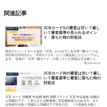
関連記事
JCBカードSの審査は甘い？厳し
JCBカード
い？審査基準や見られるポイン
ト・落ちた時の対処法
現在クレジットカード会社「JCB」から出ているJCB一般カードは、
2023年12月5日から「JCBカードS」という商品名にリニューアルし
ます。 従来の「JCB一般カード」が持っていた性能を引き継ぐと同
時に、同社から出ている「JCBカードW」...
2024.05.23
JCBカードWの審査は甘い？厳し
JCBカード
い？審査基準と審査に落ちた時の
対処法
JCB カード W概要 年会費 無料 国際ブランド JCB 申込資格 18歳以
上39歳以下で、ご本人または配偶者に安定継続収入のある方。また
は高校生を除く18歳以上39歳以下で学生の方。 （※高校生を除く）