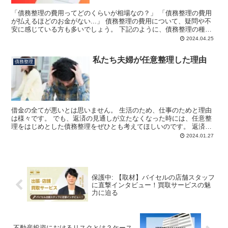
「債務整理の費用ってどのくらいが相場なの？」 「債務整理の費用
が払えるほどのお金がない...」 債務整理の費用について、疑問や不
安に感じている方も多いでしょう。 下記のように、債務整理の種類
によって費用の相場は異なります。 債務整理の費用相...
2024.04.25
私たち夫婦が任意整理した理由
債務整理
借金の全てが悪いとは思いません。 生活のため、仕事のためと理由
は様々です。 でも、返済の見通しが立たなくなった時には、任意整
理をはじめとした債務整理をぜひとも考えてほしいのです。 返済が
きつくなり、夫婦で任意整理をしました。 実際にやってよ...
2024.01.27
保護中: 【取材】バイセルの店舗スタッフ
に直撃インタビュー！買取サービスの魅
力に迫る
不動産投資におけるリスクとは？ケース