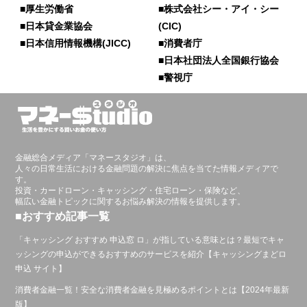
■厚生労働省
■株式会社シー・アイ・シー
■日本貸金業協会
(CIC)
■日本信用情報機構(JICC)
■消費者庁
■日本社団法人全国銀行協会
■警視庁
金融総合メディア「マネースタジオ」は、
人々の日常生活における金融問題の解決に焦点を当てた情報メディアで
す。
投資・カードローン・キャッシング・住宅ローン・保険など、
幅広い金融トピックに関するお悩み解決の情報を提供します。
■おすすめ記事一覧
「キャッシング おすすめ 申込窓 ロ」が指している意味とは？最短でキャ
ッシングの申込ができるおすすめのサービスを紹介【キャッシングまどロ
申込 サイト】
消費者金融一覧！安全な消費者金融を見極めるポイントとは【2024年最新
版】