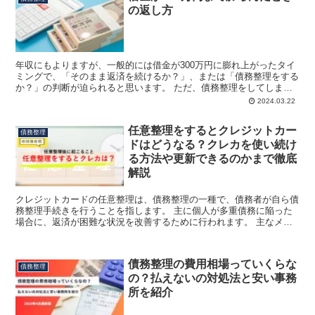
の返し方
年収にもよりますが、一般的には借金が300万円に膨れ上がったタイ
ミングで、「そのまま返済を続けるか？」、または「債務整理をする
か？」の判断が迫られると思います。 ただ、債務整理をしてしまう
と住宅ローンやマイカーローン、さらにはクレジットカー...
2024.03.22
任意整理をするとクレジットカー
債務整理
ドはどうなる？クレカを使い続け
る方法や更新できるのかまで徹底
解説
クレジットカードの任意整理は、債務整理の一種で、債務者が自ら債
務整理手続きを行うことを指します。 主に個人が多重債務に陥った
場合に、返済が困難な状況を改善するために行われます。 主なメリ
ット ○ 当事者間の話し合いによるため、柔軟な返済計画...
債務整理の費用相場っていくらな
債務整理
の？払えないの対処法と安い事務
所を紹介