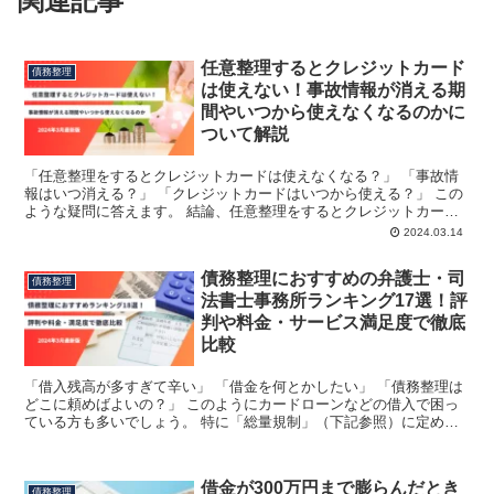
関連記事
任意整理するとクレジットカード
債務整理
は使えない！事故情報が消える期
間やいつから使えなくなるのかに
ついて解説
「任意整理をするとクレジットカードは使えなくなる？」 「事故情
報はいつ消える？」 「クレジットカードはいつから使える？」 この
ような疑問に答えます。 結論、任意整理をするとクレジットカード
は使えなくなります。 任意整理をすると、信用情報（下...
2024.03.14
債務整理におすすめの弁護士・司
債務整理
法書士事務所ランキング17選！評
判や料金・サービス満足度で徹底
比較
「借入残高が多すぎて辛い」 「借金を何とかしたい」 「債務整理は
どこに頼めばよいの？」 このようにカードローンなどの借入で困っ
ている方も多いでしょう。 特に「総量規制」（下記参照）に定めら
れている年収の1/3以上の借入があるとと、さらに生活...
借金が300万円まで膨らんだとき
債務整理