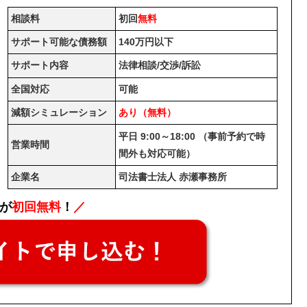
相談料
初回
無料
サポート可能な債務額
140万円以下
サポート内容
法律相談/交渉/訴訟
全国対応
可能
減額シミュレーション
あり（無料）
平日 9:00～18:00 （事前予約で時
営業時間
間外も対応可能）
企業名
司法書士法人 赤瀬事務所
が
初回無料
！
／