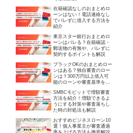
在籍確認なしのおまとめロ
ーンはない！電話連絡なし
でバレずに借入する方法を
紹介
東京スター銀行おまとめロ
ーンはバレる？在籍確認・
郵送物の有無や、バレずに
契約するポイントも解説
ブラックOKのおまとめロー
ンはある？独自審査のロー
ンは？300万円以上借入可
能のローンや審査基準を徹
底解説
SMBCモビットで増額審査
方法を紹介！増額できるよ
うにする対策や審査落ちし
た時の対処法も解説
おすすめビジネスローン10
選！個人事業主が審査通過
率を上げる方法も徹底解説