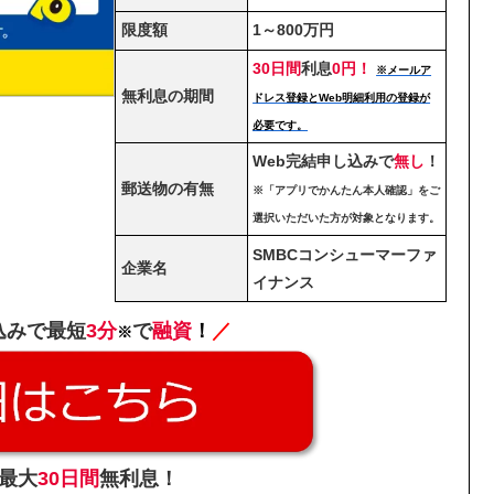
限度額
1～800万円
30日間
利息
0円！
※メールア
無利息の期間
ドレス登録とWeb明細利用の登録が
必要です。
Web完結申し込みで
無し
！
郵送物の有無
※「アプリでかんたん本人確認」をご
選択いただいた方が対象となります。
SMBCコンシューマーファ
企業名
イナンス
込みで最短
3分
で
融資
！
／
※
最大
30日間
無利息！