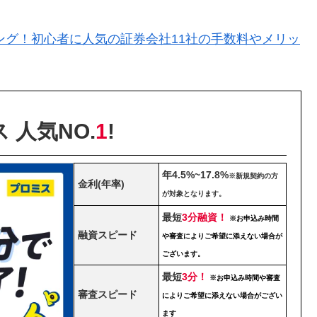
ング！初心者に人気の証券会社11社の手数料やメリッ
 人気NO.
1
!
年4.5%~17.8%
※新規契約の方
金利(年率)
が対象となります。
最短
3分融資！
※お申込み時間
融資スピード
や審査によりご希望に添えない場合が
ございます。
最短
3分！
※お申込み時間や審査
審査スピード
によりご希望に添えない場合がござい
ます