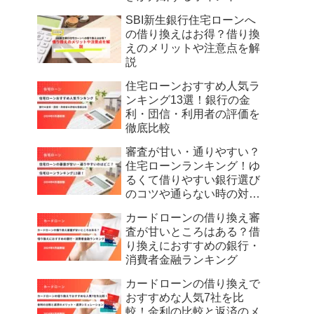
SBI新生銀行住宅ローンへ
の借り換えはお得？借り換
えのメリットや注意点を解
説
住宅ローンおすすめ人気ラ
ンキング13選！銀行の金
利・団信・利用者の評価を
徹底比較
審査が甘い・通りやすい？
住宅ローンランキング！ゆ
るくて借りやすい銀行選び
のコツや通らない時の対策
を解説
カードローンの借り換え審
査が甘いところはある？借
り換えにおすすめの銀行・
消費者金融ランキング
カードローンの借り換えで
おすすめな人気7社を比
較！金利の比較と返済のメ