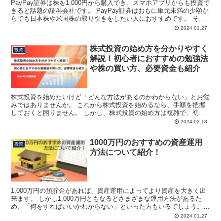
PayPay証券は株を1,000円から購入でき、スマホアプリからも投資で
きると話題の証券会社です。 PayPay証券はおもに単元未満の少額か
らでも日本株や米国株の取り引きをしたい人におすすめです。 そこ
で今回は、PayPay証券の手数料につ...
2024.01.27
株式投資の始め方を分かりやすく
投資
解説！初心者におすすめの勉強法
や株の買い方、必要資金も紹介
株式投資を始めたいけど「どんな方法があるのかわからない」とお悩
みではありませんか。 これから株式投資を始めるなら、手順を把握
しておくと困りません。 しかし、株式投資の始め方は複雑で、初心
者だと手順がわからず、どれから手をつけたらいいか分から...
2024.02.13
1000万円のおすすめの資産運用
投資
方法について紹介！
1,000万円の預貯金があれば、資産運用によってより資産を大きく出
来ます。 しかし1,000万円ともなるとさまざまな運用方法があるた
め、「何をすればいいかわからない」といった方もいるでしょう。
そこで今回は、1,000万円でできるおすすめの...
2024.01.27