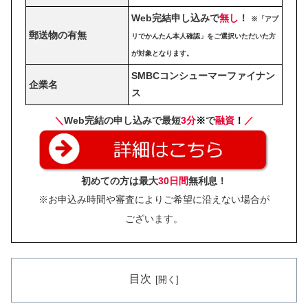
Web完結申し込みで
無し
！
※「アプ
郵送物の有無
リでかんたん本人確認」をご選択いただいた方
が対象となります。
SMBCコンシューマーファイナン
企業名
ス
＼
Web完結の申し込みで最短
3分
※
で
融資
！
／
初めての方は最大
30日間
無利息！
※お申込み時間や審査によりご希望に沿えない場合が
ございます。
目次