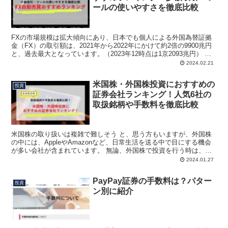
ールの使いやすさを徹底比較
FXの市場規模は拡大傾向にあり、日本でも個人による外国為替証拠
金（FX）の取引額は、2021年から2022年にかけて約2倍の9900兆円
と、過去最大となっています。（2023年12時点は1京2093兆円） 店
頭外国為替証拠金取引の状況 時期...
2024.02.21
米国株・外国株投資におすすめの
投資
証券会社ランキング！人気6社の
取扱銘柄や手数料を徹底比較
米国株の取り扱いは複雑で難しそう と、思う方もいますが、外国株
の中には、AppleやAmazonなど、日常生活を送る中で目にする機会
が多い会社が含まれています。 無論、外国株で投資を行う時は、相
応のリスクとデメリットを理解しておく必要があり...
2024.01.27
PayPay証券の手数料は？パター
投資
ン別に紹介