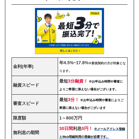
年4.5%~17.8%
※新規契約の方が対象とな
金利(年率)
ります。
最短
3分融資！
※お申込み時間や審査に
融資スピード
よりご希望に添えない場合がございます。
最短
3分！
※お申込み時間や審査によりご
審査スピード
希望に添えない場合がございます
限度額
1～800万円
30日間
利息
0円！
※メールアドレス登録
無利息の期間
とWeb明細利用の登録が必要です。