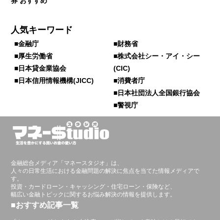
券 おすすめ
人気キーワード
■金融庁
■財務省
■厚生労働省
■株式会社シー・アイ・シー
■日本貸金業協会
(CIC)
■日本信用情報機構(JICC)
■消費者庁
■日本社団法人全国銀行協会
■警視庁
金融総合メディア「マネースタジオ」は、
人々の日常生活における金融問題の解決に焦点を当てた情報メディアで
す。
投資・カードローン・キャッシング・住宅ローン・保険など、
幅広い金融トピックに関するお悩み解決の情報を提供します。
■おすすめ記事一覧