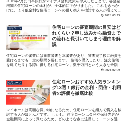
2016年2月に日本銀行がマイナス金利政策を導入したことで、各金融
機関の住宅ローンの金利が、全体的に下がりました。 これをきっか
けに、より低金利な住宅ローンへの借り換えを検討する人が増えてい
ます。 auじぶん銀行住宅ローンは、低金利で知られ...
2024.03.25
住宅ローンの審査期間の目安はど
住宅ローン
れくらい？申し込みから融資まで
の流れと長引いてしまう理由を解
説
住宅ローンの審査には事前審査と本審査があり、審査完了後に融資を
受けるまでも一定の期間を要します。 住宅を購入したり、注文住宅
を建てたりする際に借りる住宅ローン。数千万円という大きな金額を
最長35年という長期間で返済していくわけですから、銀行...
2024.02.09
住宅ローンおすすめ人気ランキン
住宅ローン
グ13選！銀行の金利・団信・利用
者の評価を徹底比較
マイホームは高額な買い物になるため、住宅ローンを組んで購入を検
討する人がほとんどです。 しかし、住宅ローンは金利や保証内容が
金融機関によって異なるため、どのような点に注目してローンを選べ
ばよいのかわからない人もいるでしょう。 住宅ローンの金...