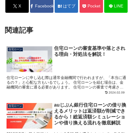
X
Facebook
はてブ
Pocket
LINE
関連記事
住宅ローンの審査基準や落とされ
住宅ローン
る理由・対処法を解説！
住宅ローンに申し込む際は通常金融機関で行われますが、「本当に通
るの？」と心配な方もいるでしょう。 住宅ローンを組む場合は、金
融機関の審査に通る必要があります。 住宅ローンの審査で考慮され
るポイントなどを把握しておくことで、審査に通りやすくな...
2024.02.09
auじぶん銀行住宅ローンの借り換
住宅ローン
えるメリットは返済額が削減でき
るから！総返済額シミュレーショ
ンや借り換える流れを徹底解説