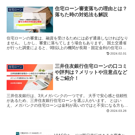
住宅ローン審査落ちの理由とは？
住宅ローン
落ちた時の対処法も解説
住宅ローンの審査は、融資を受けるためには必ず通過しなければなり
ません。 しかし、審査に落ちてしまう場合もあります。 国土交通省
が行った調査によると、9割以上の機関が長期・固定金利の住宅ロー
ン等の融資を行う際に、完済時年齢や健康状態、担保評価...
2024.02.01
三井住友銀行住宅ローンの口コミ
住宅ローン
や評判は？メリットや注意点など
をご紹介！
三井住友銀行は、3大メガバンクの一つです。 大手で安心感と信頼性
があるため、三井住友銀行住宅ローンを選ぶ人がいます。 とはい
え、メガバンクの住宅ローンは金利が高いのではと不安になる方もい
るかと思います。 「金利」とは、お金の貸し借りをしたと...
2024.03.26