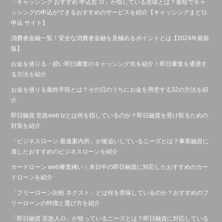
「キャッシング おすすめ 申込窓 ロ」が指している意味とは？最短でキャ
ッシングの申込ができるおすすめのサービスを紹介【キャッシングまどロ
申込 サイト】
消費者金融一覧！安全な消費者金融を見極めるポイントとは【2024年最新
版】
お金を借りる・綬い即曰審査のキャッシング先を紹介！即日審査を通過す
る方法を紹介
お金を借りる最終手段とは？その日のうちにお金を用意する32の方法を紹
介
即日融資 至急web tzとは何を指しているのか？即日融資を受け取るための
対策を紹介
「ビジネスローン 最速案内所」が後追いしているニーズとは？事業融資に
適したおすすめのビジネスローンを紹介
カードローン web審査絺い｜本日中の即日融資に対応したおすすめのカー
ドローンを紹介
「フリーローン比較 ネクスト」とは何を意味しているのか？おすすめのフ
リーローンの特徴と選び方を紹介
「即日融資 至急入ロ」が狙っているニーズとは？即日融資に対応している